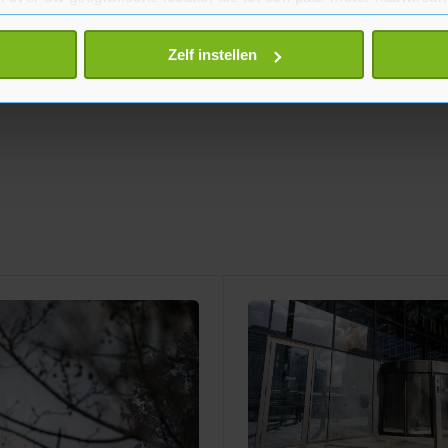
eren door het actief te scannen op specifieke eigenschappen (fing
onlijke gegevens worden verwerkt en stel uw voorkeuren in he
Zelf instellen
jzigen of intrekken in de Cookieverklaring.
te beter en wordt jouw bezoek makkelijker en persoonlijker. O
je gemaakte keuze altijd wijzigen of intrekken.