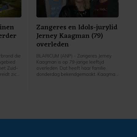
inen
Zangeres en Idols-jurylid
verder
Jerney Kaagman (79)
overleden
brand die
BLARICUM (ANP) - Zangeres Jerney
ngebied
Kaagman is op 79-jarige leeftijd
het Zuid-
overleden. Dat heeft haar familie
eidt zich
donderdag bekendgemaakt. Kaagman
eschaald
overleed op 31 juli na een lang
betekent
ziekbed. Van de zangeres was al
al
bekend dat ze jarenlang leed aan de
inatie van
ziekte van Parkinson.
h neemt.
 van