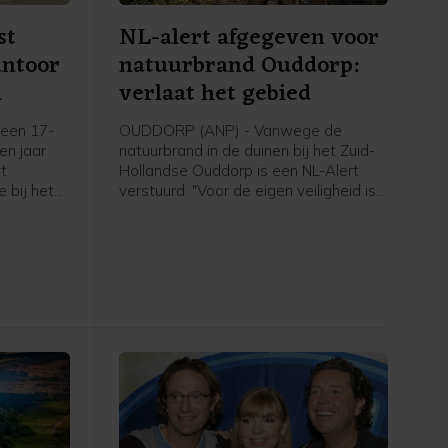
st
NL-alert afgegeven voor
antoor
natuurbrand Ouddorp:
m
verlaat het gebied
een 17-
OUDDORP (ANP) - Vanwege de
een jaar
natuurbrand in de duinen bij het Zuid-
et
Hollandse Ouddorp is een NL-Alert
 bij het
verstuurd. "Voor de eigen veiligheid is
aan de
het belangrijk om het gebied te
plosie
verlaten en uit de rook te blijven",
6 maart.
meldt de veiligheidsregio.