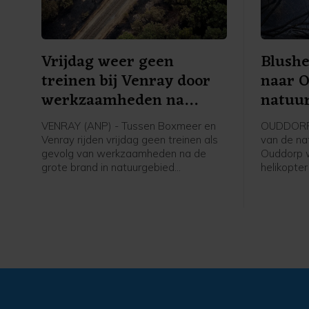
Vrijdag weer geen
Blushe
treinen bij Venray door
naar 
werkzaamheden na
natuu
brand
bestri
VENRAY (ANP) - Tussen Boxmeer en
OUDDORP (
Venray rijden vrijdag geen treinen als
van de nat
gevolg van werkzaamheden na de
Ouddorp 
grote brand in natuurgebied
helikopte
Boschhuizerbergen ten oosten van
de veiligh
Venray. Arriva zet bussen in, meldt de
aangevra
vervoerder.
het bestri
grond bemo
verwachtin
ter plaats
twee blus
veiligheid
bevestige