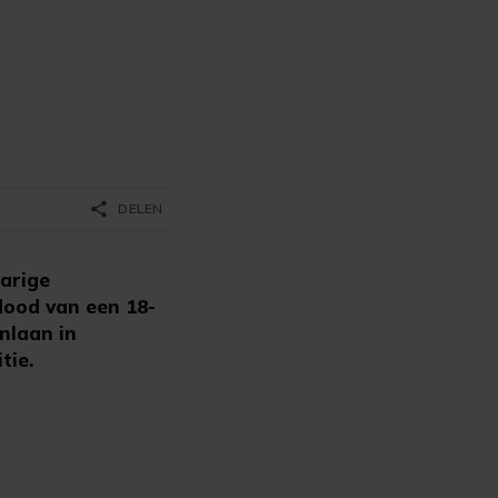
share
DELEN
jarige
dood van een 18-
nlaan in
tie.