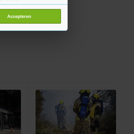
erprinting)
t
detailgedeelte
in. U kunt uw
Accepteren
p onze cookiepagina kun je