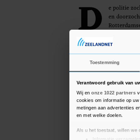
D
e politie zo
en doorzoch
Rotterdamse
zijn geen v
toedracht van de schietp
onderzoek gaat verder.
Toestemming
Verantwoord gebruik van u
Wij en
onze 1022 partners
v
cookies om informatie op uw 
metingen aan advertenties en
en met welke doelen.
Als u het toestaat, willen we
Informatie verzamelen