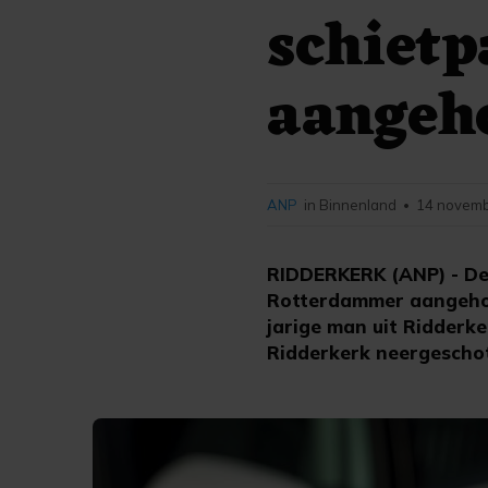
schietp
aangeh
ANP
in Binnenland
14 novemb
•
RIDDERKERK (ANP) - De p
Rotterdammer aangehou
jarige man uit Ridderk
Ridderkerk neergeschote