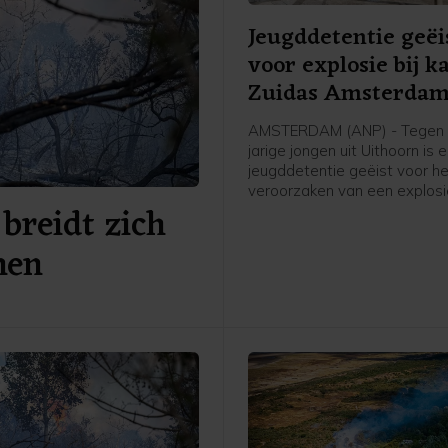
Jeugddetentie geëi
voor explosie bij k
Zuidas Amsterda
AMSTERDAM (ANP) - Tegen 
jarige jongen uit Uithoorn is 
jeugddetentie geëist voor h
veroorzaken van een explosie
breidt zich
Atrium, een kantoorgebouw 
Zuidas in Amsterdam. De ex
nen
was in de nacht van 15 op 1