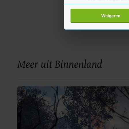
Uw apparaat identific
Lees meer over hoe uw perso
Weigeren
toestemming op elk moment wi
Met cookies werkt onze websi
ons cookiebeleid bekijken en 
Meer uit Binnenland