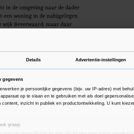
cht in de omgeving naar de dader
t een woning in de nabijgelegen
 wijk Beverwaard, maar daar
erdachte zaken waargenomen. De
artij is nog niet bekend. Het
Details
Advertentie-instellingen
w gegevens
erwerken je persoonlijke gegevens (bijv. uw IP-adres) met behul
apparaat op te slaan en te gebruiken met als doel gepersonalise
 content, inzicht in publiek en productontwikkeling. U kunt kiez
 ook graag:
 over uw geografische locatie, die tot een paar meter nauwkeuri