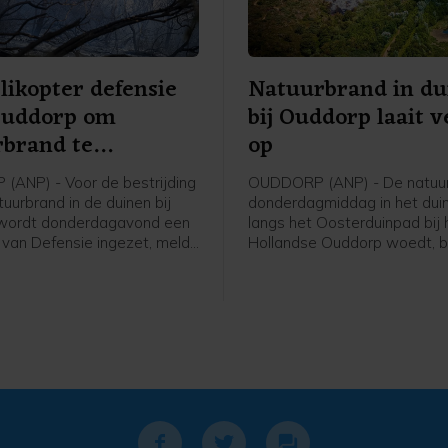
likopter defensie
Natuurbrand in du
Ouddorp om
bij Ouddorp laait 
rbrand te
op
jden
ANP) - Voor de bestrijding
OUDDORP (ANP) - De natuur
uurbrand in de duinen bij
donderdagmiddag in het dui
wordt donderdagavond een
langs het Oosterduinpad bij 
r van Defensie ingezet, meldt
Hollandse Ouddorp woedt, br
eidsregio. De bijstand is
uit. Voor het incident is opg
agd omdat de harde wind
van Grip 1 naar Grip 2. Dat 
jden van het vuur vanaf de
onder meer dat een Regiona
eilijkt. Vanaf naar
Operationeel Team de coörd
g 19.30 uur is de helikopter
de brandbestrijding en
e. Mogelijk gaat het om
informatievoorziening op zic
helikopters. De
De brandweer krijgt ook hulp
sregio kon dit nog niet
korpsen uit de regio.
n.