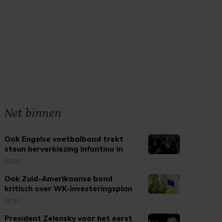
Net binnen
Ook Engelse voetbalbond trekt
steun herverkiezing Infantino in
20:20
Ook Zuid-Amerikaanse bond
kritisch over WK-investeringsplan
FIFA
20:13
President Zelensky voor het eerst