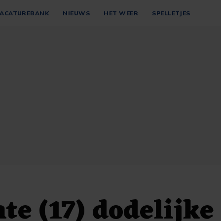
ACATUREBANK
NIEUWS
HET WEER
SPELLETJES
te (17) dodelijke