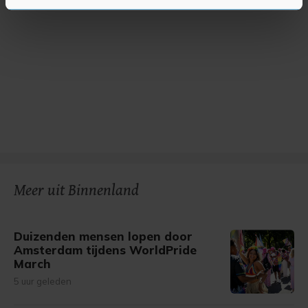
U kunt uw toestemming op elk moment wijzigen of
intrekken in de Cookieverklaring.
Met cookies werkt onze website beter en wordt jouw
bezoek makkelijker en persoonlijker. Op
onze cookiepagina kun je ons cookiebeleid bekijken en je
gemaakte keuze altijd wijzigen of intrekken.
Meer uit Binnenland
Duizenden mensen lopen door
Amsterdam tijdens WorldPride
March
5 uur geleden