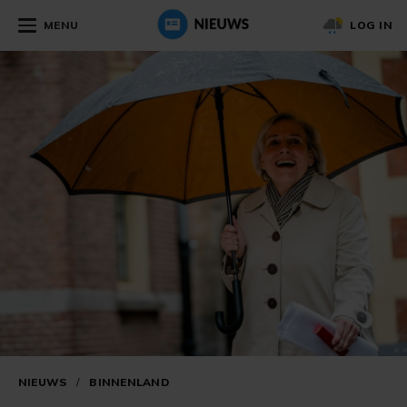
MENU
LOG IN
NIEUWS
/
BINNENLAND