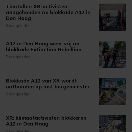
Tientallen XR-activisten
aangehouden na blokkade A12 in
Den Haag
6 uur geleden
A12 in Den Haag weer vrij na
blokkade Extinction Rebellion
7 uur geleden
Blokkade A12 van XR wordt
ontbonden op last burgemeester
8 uur geleden
XR: klimaatactivisten blokkeren
A12 in Den Haag
9 uur geleden