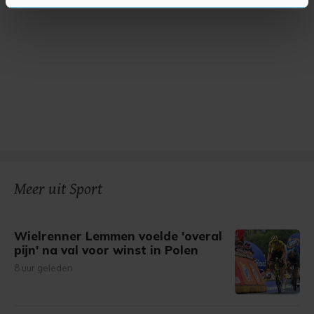
U kunt uw toestemming op elk moment wijzigen of
intrekken in de Cookieverklaring.
Met cookies werkt onze website beter en wordt jouw
bezoek makkelijker en persoonlijker. Op
onze cookiepagina kun je ons cookiebeleid bekijken en je
gemaakte keuze altijd wijzigen of intrekken.
Meer uit Sport
Wielrenner Lemmen voelde 'overal
pijn' na val voor winst in Polen
8 uur geleden