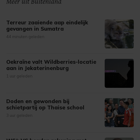
Meer uit Buitenland
gemaakte keuze altijd wijzigen of intrekken.
Terreur zaaiende aap eindelijk
gevangen in Sumatra
44 minuten geleden
Oekraïne valt Wildberries-locatie
aan in Jekaterinenburg
1 uur geleden
Doden en gewonden bij
schietpartij op Thaise school
3 uur geleden