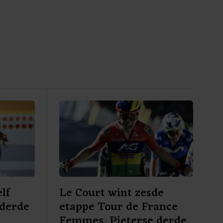
lf
Le Court wint zesde
 derde
etappe Tour de France
e
Femmes, Pieterse derde