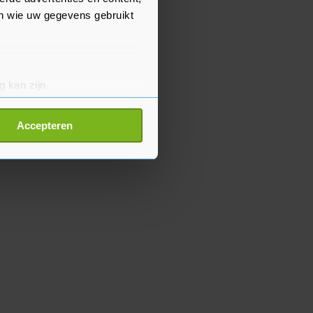
en wie uw gegevens gebruikt
g kan zijn
erprinting)
t
detailgedeelte
in. U kunt uw
Accepteren
p onze cookiepagina kun je