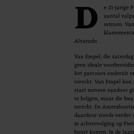
D
e 21-jarige 
aantal valpa
seizoen. Van
klassements
Alvarado.
Van Empel, die zaterda
geen ideale voorbereidin
het parcours onderuit e
terecht. Van Empel kon 
start meteen vandoor gi
te krijgen, maar die kw
terecht. De Amersfoorts
daardoor steeds verder 
in achtervolging op Pie
buurt komen. In de laat