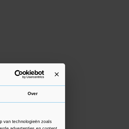
Over
p van technologieën zoals
erde advertenties en content,