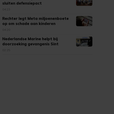
sluiten defensiepact
04:23
Rechter legt Meta miljoenenboete
op om schade aan kinderen
04:20
Nederlandse Marine helpt bij
doorzoeking gevangenis Sint
Maarten
02:25