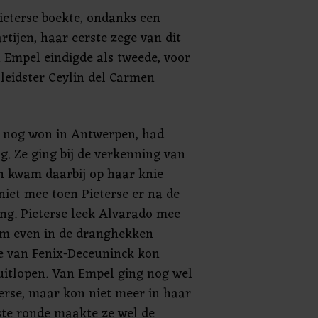
Pieterse boekte, ondanks een
rtijen, haar eerste zege van dit
 Empel eindigde als tweede, voor
leidster Ceylin del Carmen
g nog won in Antwerpen, had
g. Ze ging bij de verkenning van
n kwam daarbij op haar knie
niet mee toen Pieterse er na de
ng. Pieterse leek Alvarado mee
am even in de dranghekken
e van Fenix-Deceuninck kon
uitlopen. Van Empel ging nog wel
terse, maar kon niet meer in haar
ste ronde maakte ze wel de