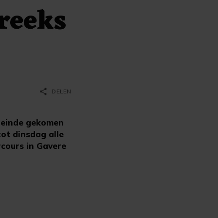
ereeks
share
DELEN
n einde gekomen
ot dinsdag alle
rcours in Gavere