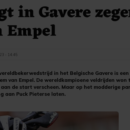
gt in Gavere zeg
n Empel
3 - 14:45
wereldbekerwedstrijd in het Belgische Gavere is ee
em van Empel. De wereldkampioene veldrijden won t
ze aan de start verscheen. Maar op het modderige pa
g aan Puck Pieterse laten.