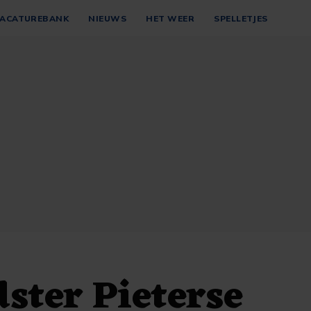
ACATUREBANK
NIEUWS
HET WEER
SPELLETJES
dster Pieterse