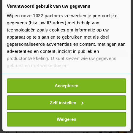
Verantwoord gebruik van uw gegevens
Wij en
onze 1022 partners
verwerken je persoonlijke
gegevens (bijv. uw IP-adres) met behulp van
technologieën zoals cookies om informatie op uw
apparaat op te slaan en te gebruiken met als doel
gepersonaliseerde advertenties en content, metingen aan
advertenties en content, inzicht in publiek en
productontwikkeling. U kunt kiezen wie uw gegevens
gebruikt en met welke doelen.
Meer uit Sport
Als u het toestaat, willen we ook graag:
Accepteren
Informatie verzamelen over uw geografische
Derde EK-goud Schilder bij
locatie, die tot een paar meter nauwkeurig kan zijn
kogelstoten, weer zilver Van
Klinken
Uw apparaat identificeren door het actief te
Zelf instellen
scannen op specifieke eigenschappen (fingerprinting)
32 minuten geleden
Lees meer over hoe uw persoonlijke gegevens worden
Weigeren
verwerkt en stel uw voorkeuren in het
detailgedeelte
in.
Steenbergen als snelste naar
U kunt uw toestemming op elk moment wijzigen of