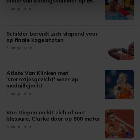
finale van koningsnummer op EK
intrekken in de Cookieverklaring.
2 uur geleden
Met cookies werkt onze website beter en wordt jouw
bezoek makkelijker en persoonlijker. Op
Schilder bereidt zich slapend voor
onze cookiepagina kun je ons cookiebeleid bekijken en je
op finale kogelstoten
gemaakte keuze altijd wijzigen of intrekken.
6 uur geleden
Atlete Van Klinken met
'sterretjesgezicht' weer op
medaillejacht
7 uur geleden
Van Diepen meldt zich af met
blessure, Clarke door op 800 meter
8 uur geleden