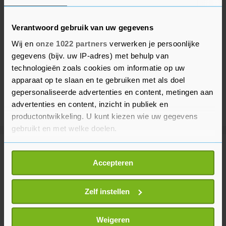
Verantwoord gebruik van uw gegevens
Wij en
onze 1022 partners
verwerken je persoonlijke
gegevens (bijv. uw IP-adres) met behulp van
technologieën zoals cookies om informatie op uw
apparaat op te slaan en te gebruiken met als doel
gepersonaliseerde advertenties en content, metingen aan
advertenties en content, inzicht in publiek en
productontwikkeling. U kunt kiezen wie uw gegevens
gebruikt en met welke doelen.
Meer uit Sport
Als u het toestaat, willen we ook graag:
Accepteren
Informatie verzamelen over uw geografische
locatie, die tot een paar meter nauwkeurig kan zijn
Vollering wint voor tweede keer
Uw apparaat identificeren door het actief te
Zelf instellen
Tour de France Femmes
scannen op specifieke eigenschappen (fingerprinting)
43 minuten geleden
Lees meer over hoe uw persoonlijke gegevens worden
Weigeren