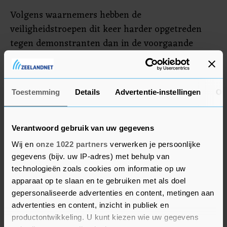
Volgens waarnemers hebben de
veiligheidstroepen dit keer harder opgetreden
tegen demonstranten dan in de voorgaande
nachten. Op foto's is te zien hoe politieagenten
demonstranten met knuppels sloegen.
Veiligheidstroepen vielen ook automobilisten aan
Toestemming
Details
Advertentie-instellingen
Ov
die toeterend door de straten reden. Ook buiten
de hoofdstad Minsk waren er grote protesten,
waarbij mensen blokkades oprichtten.
Verantwoord gebruik van uw gegevens
Wij en
onze 1022 partners
verwerken je persoonlijke
gegevens (bijv. uw IP-adres) met behulp van
technologieën zoals cookies om informatie op uw
apparaat op te slaan en te gebruiken met als doel
gepersonaliseerde advertenties en content, metingen aan
advertenties en content, inzicht in publiek en
productontwikkeling. U kunt kiezen wie uw gegevens