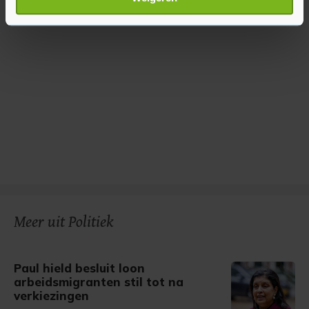
verwerkt en stel uw voorkeuren in het
detailgedeelte
in.
U kunt uw toestemming op elk moment wijzigen of
intrekken in de Cookieverklaring.
Met cookies werkt onze website beter en wordt jouw
bezoek makkelijker en persoonlijker. Op
onze cookiepagina kun je ons cookiebeleid bekijken en je
gemaakte keuze altijd wijzigen of intrekken.
Meer uit Politiek
Paul hield besluit loon
arbeidsmigranten stil tot na
verkiezingen