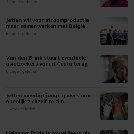
3 dagen geleden
Jetten wil voor stroomproductie
meer samenwerken met België
5 dagen geleden
Van den Brink stuurt eventuele
asielzoekers vanuit Ceuta terug
6 dagen geleden
Jetten moedigt jonge queers aan
openlijk zichzelf te zijn
1 week geleden
Halsema: Pride is zowel feest als