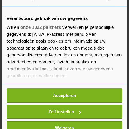
gestegen dan de inkomens, lukt dat steeds vaker
niet meer.
Verantwoord gebruik van uw gegevens
VEH ziet een koopwoning van 260.000 euro als
Wij en
onze 1022 partners
verwerken je persoonlijke
gegevens (bijv. uw IP-adres) met behulp van
'betaalbaar'. Tweeverdieners die samen anderhalf
technologieën zoals cookies om informatie op uw
keer modaal verdienen (57.000 euro) kunnen
apparaat op te slaan en te gebruiken met als doel
ruim 250.000 euro aan hypotheek krijgen, mits
gepersonaliseerde advertenties en content, metingen aan
er geen schulden of andere financiële
advertenties en content, inzicht in publiek en
verplichtingen zijn. De bijkomende kosten bij de
productontwikkeling. U kunt kiezen wie uw gegevens
koop van een huis moeten zij zelf betalen. Klein:
gebruikt en met welke doelen.
'Met een woning van 260.000 euro sluit je aan bij
Als u het toestaat, willen we ook graag:
het inkomen van mensen."
Accepteren
Informatie verzamelen over uw geografische
locatie, die tot een paar meter nauwkeurig kan zijn
Uw apparaat identificeren door het actief te
Zelf instellen
scannen op specifieke eigenschappen (fingerprinting)
Lees meer over hoe uw persoonlijke gegevens worden
Weigeren