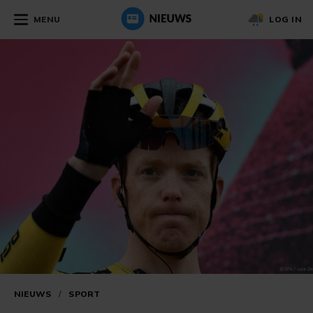
MENU
LOG IN
NIEUWS
/
SPORT