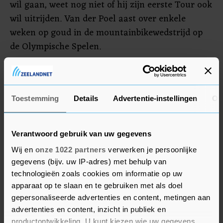
wil gaan, weet nog niet of hij zijn eerste Tour ook
wil uitrijden. Van der Poel aast over enkele
weken op goud in de mountainbikewedstrijd op
de Olympische Spelen.
Kelderman heeft bij Bora-hansgrohe gezelschap
van debutant Ide Schelling. De broers Danny en
Boy van Poppel rijden de Tour samen bij
Toestemming
Details
Advertentie-instellingen
Ov
Intermarché-Wanty-Gobert. Dylan van Baarle
(Ineos Grenadiers) en Wout Poels (Bahrain-
Verantwoord gebruik van uw gegevens
Victorious) zijn vertrouwde gezichten in de Tour.
Wij en
onze 1022 partners
verwerken je persoonlijke
gegevens (bijv. uw IP-adres) met behulp van
technologieën zoals cookies om informatie op uw
apparaat op te slaan en te gebruiken met als doel
gepersonaliseerde advertenties en content, metingen aan
advertenties en content, inzicht in publiek en
productontwikkeling. U kunt kiezen wie uw gegevens