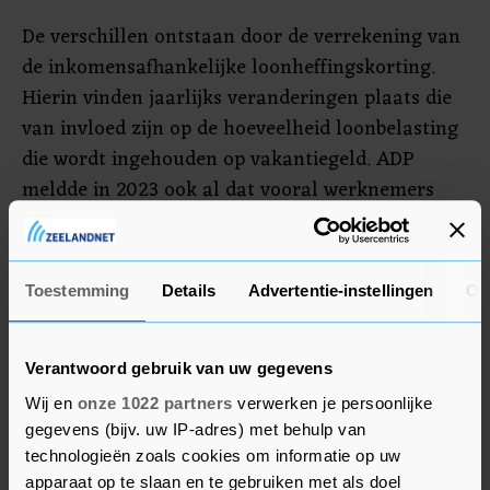
De verschillen ontstaan door de verrekening van
de inkomensafhankelijke loonheffingskorting.
Hierin vinden jaarlijks veranderingen plaats die
van invloed zijn op de hoeveelheid loonbelasting
die wordt ingehouden op vakantiegeld. ADP
meldde in 2023 ook al dat vooral werknemers
met een lager salaris dat jaar meer vakantiegeld
kregen.
Toestemming
Details
Advertentie-instellingen
Ov
Het is overigens niet zo dat de hoeveelheid
vakantiegeld evenredig toe- of afneemt aan de
hand van de hoogte van een salaris. Zo krijgen
Verantwoord gebruik van uw gegevens
Nederlanders die twee keer of tweeënhalf keer
Wij en
onze 1022 partners
verwerken je persoonlijke
modaal verdienen evenveel vakantiegeld als
gegevens (bijv. uw IP-adres) met behulp van
vorig jaar.
technologieën zoals cookies om informatie op uw
apparaat op te slaan en te gebruiken met als doel