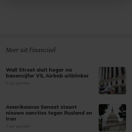
Met cookies werkt onze website beter en wordt jouw
bezoek makkelijker en persoonlijker. Op
onze cookiepagina kun je ons cookiebeleid bekijken en je
gemaakte keuze altijd wijzigen of intrekken.
Meer uit Financieel
Wall Street sluit hoger na
banencijfer VS, Airbnb uitblinker
5 uur geleden
Amerikaanse Senaat steunt
nieuwe sancties tegen Rusland en
Iran
7 uur geleden