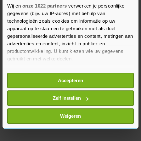
bank in Frankfurt.
Wij en
onze 1022 partners
verwerken je persoonlijke
gegevens (bijv. uw IP-adres) met behulp van
Wereldwijd werden in 2023 467.000 valse
technologieën zoals cookies om informatie op uw
eurobiljetten aangetroffen. Voor het publiek en
apparaat op te slaan en te gebruiken met als doel
de winkeliers is de kans op het aantreffen van
gepersonaliseerde advertenties en content, metingen aan
een vals biljet erg klein. Wereldwijd zijn in totaal
advertenties en content, inzicht in publiek en
productontwikkeling. U kunt kiezen wie uw gegevens
30 miljard echte eurobiljetten in omloop.
gebruikt en met welke doelen.
Als u het toestaat, willen we ook graag:
Accepteren
Informatie verzamelen over uw geografische
locatie, die tot een paar meter nauwkeurig kan zijn
Uw apparaat identificeren door het actief te
Zelf instellen
scannen op specifieke eigenschappen (fingerprinting)
Lees meer over hoe uw persoonlijke gegevens worden
Weigeren
verwerkt en stel uw voorkeuren in het
detailgedeelte
in.
U kunt uw toestemming op elk moment wijzigen of
intrekken in de Cookieverklaring.