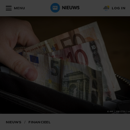
MENU
LOG IN
NIEUWS
/
FINANCIEEL