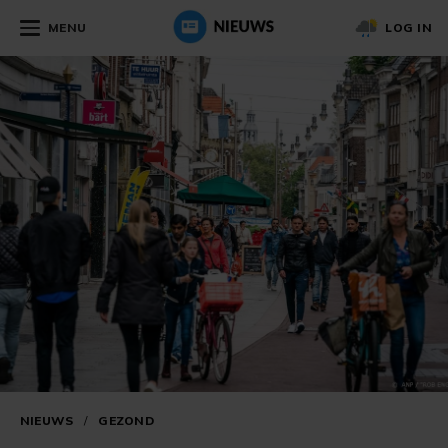
MENU
LOG IN
NIEUWS
/
GEZOND