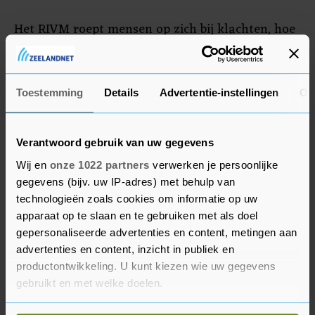
Het RIVM roept mensen op zich bij klachten, hoe
minimaal ook, thuis te blijven en zich direct te
laten testen. Als mensen zich snel laten testen,
kunnen veel besmettingen worden voorkomen,
Toestemming
Details
Advertentie-instellingen
Ov
aldus het RIVM.
Verantwoord gebruik van uw gegevens
Wij en
onze 1022 partners
verwerken je persoonlijke
gegevens (bijv. uw IP-adres) met behulp van
technologieën zoals cookies om informatie op uw
apparaat op te slaan en te gebruiken met als doel
gepersonaliseerde advertenties en content, metingen aan
advertenties en content, inzicht in publiek en
productontwikkeling. U kunt kiezen wie uw gegevens
gebruikt en met welke doelen.