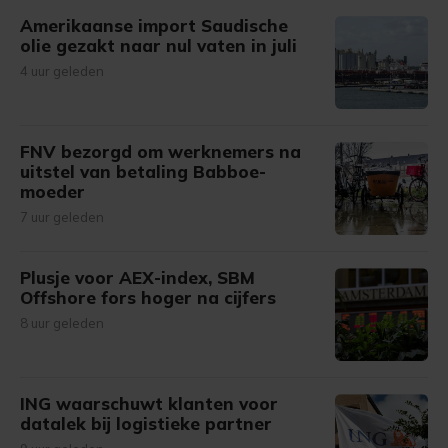
Amerikaanse import Saudische
olie gezakt naar nul vaten in juli
4 uur geleden
FNV bezorgd om werknemers na
uitstel van betaling Babboe-
moeder
7 uur geleden
Plusje voor AEX-index, SBM
Offshore fors hoger na cijfers
8 uur geleden
ING waarschuwt klanten voor
datalek bij logistieke partner