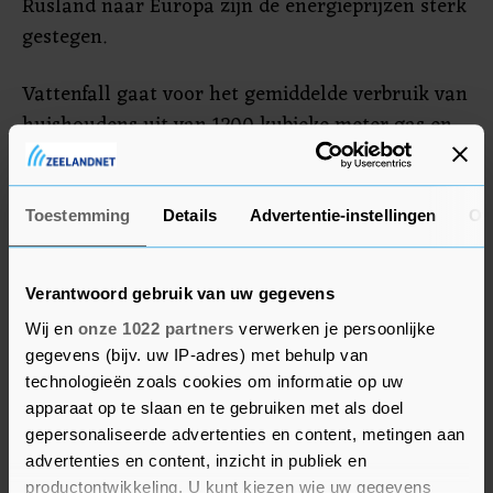
Rusland naar Europa zijn de energieprijzen sterk
gestegen.
Vattenfall gaat voor het gemiddelde verbruik van
huishoudens uit van 1200 kubieke meter gas en
2250 kilowattuur aan stroom. Klanten die dat
verbruiken betalen iets meer dan 250 euro per
maand. Het van oorsprong Zweedse
Toestemming
Details
Advertentie-instellingen
Ov
energiebedrijf denkt de tarieven op 1 januari
opnieuw aan te passen en houdt vooralsnog geen
Verantwoord gebruik van uw gegevens
rekening met een extra tussentijdse stap.
Wij en
onze 1022 partners
verwerken je persoonlijke
gegevens (bijv. uw IP-adres) met behulp van
technologieën zoals cookies om informatie op uw
apparaat op te slaan en te gebruiken met als doel
gepersonaliseerde advertenties en content, metingen aan
advertenties en content, inzicht in publiek en
productontwikkeling. U kunt kiezen wie uw gegevens