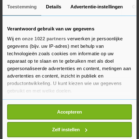
Toestemming
Details
Advertentie-instellingen
Ov
Verantwoord gebruik van uw gegevens
Wij en
onze 1022 partners
verwerken je persoonlijke
gegevens (bijv. uw IP-adres) met behulp van
technologieën zoals cookies om informatie op uw
apparaat op te slaan en te gebruiken met als doel
gepersonaliseerde advertenties en content, metingen aan
advertenties en content, inzicht in publiek en
productontwikkeling. U kunt kiezen wie uw gegevens
gebruikt en met welke doelen.
Als u het toestaat, willen we ook graag:
Accepteren
Informatie verzamelen over uw geografische
Meer uit Financieel
locatie, die tot een paar meter nauwkeurig kan zijn
Uw apparaat identificeren door het actief te
Zelf instellen
scannen op specifieke eigenschappen (fingerprinting)
Wall Street sluit lager, Sandisk en