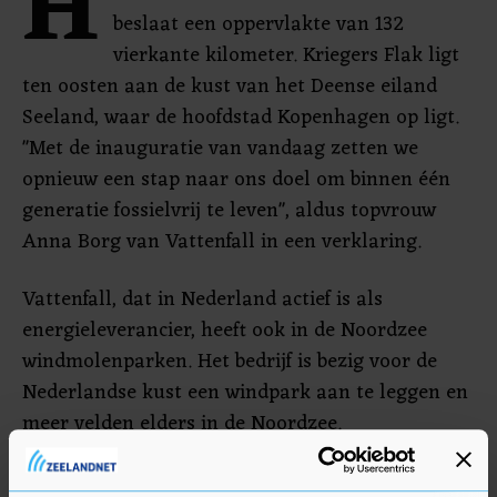
H
beslaat een oppervlakte van 132
vierkante kilometer. Kriegers Flak ligt
ten oosten aan de kust van het Deense eiland
Seeland, waar de hoofdstad Kopenhagen op ligt.
"Met de inauguratie van vandaag zetten we
opnieuw een stap naar ons doel om binnen één
generatie fossielvrij te leven", aldus topvrouw
Anna Borg van Vattenfall in een verklaring.
Vattenfall, dat in Nederland actief is als
energieleverancier, heeft ook in de Noordzee
windmolenparken. Het bedrijf is bezig voor de
Nederlandse kust een windpark aan te leggen en
meer velden elders in de Noordzee.