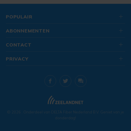
POPULAIR
ABONNEMENTEN
CONTACT
PRIVACY
© 2026
. Onderdeel van
DELTA Fiber Nederland B.V.
Geniet van je
donderdag!