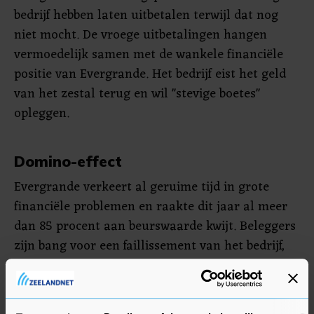
bedrijf hebben laten uitbetalen terwijl dat nog
niet mocht. De vroege uitbetalingen hangen
vermoedelijk samen met de wankele financiële
positie van Evergrande. Het bedrijf eist het geld
van het zestal terug en wil "stevige boetes"
opleggen.
Domino-effect
Evergrande verkeert al geruime tijd in grote
financiële problemen en raakte dit jaar al meer
dan 85 procent aan beurswaarde kwijt. Beleggers
zijn bang voor een faillissement van het bedrijf,
dat voor een domino-effect kan zorgen op de
Chinese vastgoedmarkt. Sectorgenoten als
Sunac, Greentown China, Henderson Land en