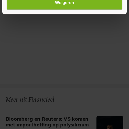
Lees meer over hoe uw persoonlijke gegevens worden
Weigeren
verwerkt en stel uw voorkeuren in het
detailgedeelte
in.
U kunt uw toestemming op elk moment wijzigen of
intrekken in de Cookieverklaring.
Met cookies werkt onze website beter en wordt jouw
bezoek makkelijker en persoonlijker. Op
onze cookiepagina kun je ons cookiebeleid bekijken en je
gemaakte keuze altijd wijzigen of intrekken.
Meer uit Financieel
Bloomberg en Reuters: VS komen
met importheffing op polysilicium