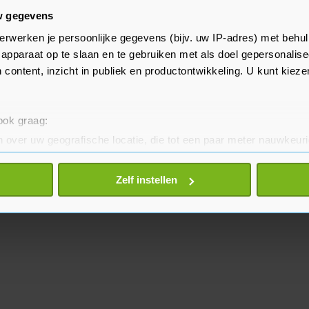
w gegevens
erwerken je persoonlijke gegevens (bijv. uw IP-adres) met behul
Varkens in Nood inmiddels in
apparaat op te slaan en te gebruiken met als doel gepersonalise
or het Functioneel Parket van
 content, inzicht in publiek en productontwikkeling. U kunt kiez
.
 ook graag:
 over uw geografische locatie, die tot een paar meter nauwkeuri
eren door het actief te scannen op specifieke eigenschappen (fing
onlijke gegevens worden verwerkt en stel uw voorkeuren in he
Zelf instellen
jzigen of intrekken in de Cookieverklaring.
te beter en wordt jouw bezoek makkelijker en persoonlijker. O
je gemaakte keuze altijd wijzigen of intrekken.