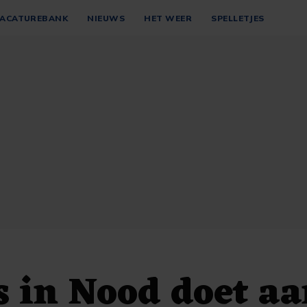
ACATUREBANK
NIEUWS
HET WEER
SPELLETJES
 in Nood doet aa