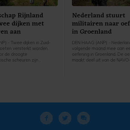
chap Rijnland
Nederland stuurt
wee dijken met
militairen naar oe
ren aan
in Groenland
P) - Twee dijken in Zuid-
DEN HAAG (ANP) - Nederlan
oeten versterkt worden,
volgende maand mee aan een
or de droogte
oefening in Groenland. De oe
ische scheuren zijn
maakt deel uit van de NAVO
 Het gaat om een kade langs
om het Noordpoolgebied bet
ij Hoogmade en om een dijk
verdedigen. Die is opgetuig
jk.
ruzie tussen de VS en Europ
strategische gebied bij te le