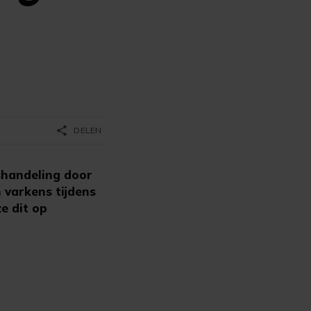
share
DELEN
shandeling door
 varkens tijdens
e dit op