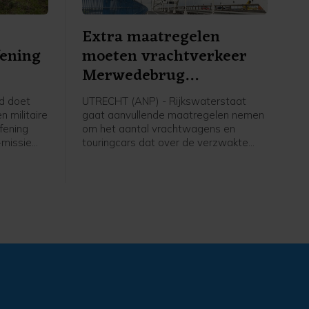
Extra maatregelen
fening
moeten vrachtverkeer
Merwedebrug
terugdringen
d doet
UTRECHT (ANP) - Rijkswaterstaat
 militaire
gaat aanvullende maatregelen nemen
fening
om het aantal vrachtwagens en
-missie
touringcars dat over de verzwakte
er te
Merwedebrug rijdt terug te dringen. Er
d om de
worden borden geplaatst bij
a over het
grensovergangen, boven en langs de
ggen.
weg en bij op- en afritten. Welke tekst
er op die borden komt te staan is nog
niet duidelijk, zegt een woordvoerder.