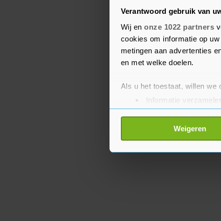
deze bedrijven."
Verantwoord gebruik van u
Wij en
onze 1022 partners
v
De aangifte is volgens 
cookies om informatie op uw 
behandeling genomen do
metingen aan advertenties en
het Openbaar Ministerie
en met welke doelen.
Als u het toestaat, willen we
Informatie verzamelen
Uw apparaat identific
Lees meer over hoe uw perso
Weigeren
toestemming op elk moment wi
Met cookies werkt onze websi
ons cookiebeleid bekijken en 