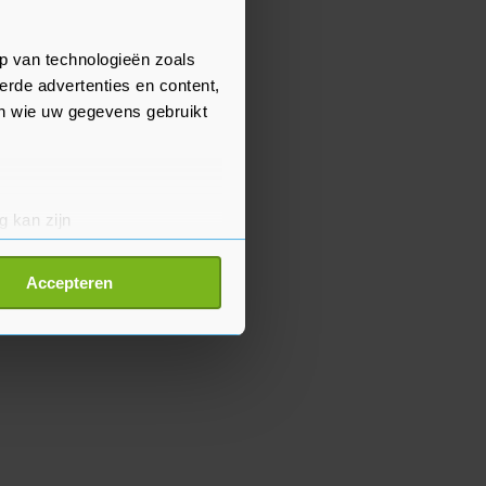
p van technologieën zoals
erde advertenties en content,
en wie uw gegevens gebruikt
g kan zijn
erprinting)
t
detailgedeelte
in. U kunt uw
Accepteren
p onze cookiepagina kun je