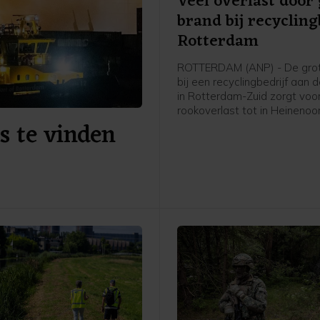
Veel overlast door
brand bij recycling
Rotterdam
ROTTERDAM (ANP) - De gro
bij een recyclingbedrijf aan 
in Rotterdam-Zuid zorgt voo
rookoverlast tot in Heinenoo
s te vinden
Hoeksche Waard. De Maastu
vanwege de rookontwikkeling
beide richtingen. Op de weg
brand staat het verkeer beho
vast, ziet een ANP-verslagg