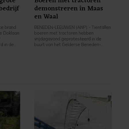
 grote
Boeren met tractoren
bedrijf
demonstreren in Maas
en Waal
te brand
BENEDEN-LEEUWEN (ANP) - Tientallen
de Doklaan
boeren met tractoren hebben
r
vrijdagavond geprotesteerd in de
rd in de
buurt van het Gelderse Beneden-
nnel is
Leeuwen (gemeente West Maas en
 dicht in
Waal). De politie was aanwezig en
en rond de
faciliteerde de demonstratie, liet een
orlijk
woordvoerder weten.
ever.