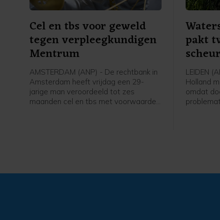
Cel en tbs voor geweld
Waters
tegen verpleegkundigen
pakt t
Mentrum
scheu
AMSTERDAM (ANP) - De rechtbank in
LEIDEN (AN
Amsterdam heeft vrijdag een 29-
Holland m
jarige man veroordeeld tot zes
omdat do
maanden cel en tbs met voorwaarden
problemat
voor onder meer een geweldsincident
ontstaan.
in zorginstelling Mentrum in oktober
De Does b
vorig jaar, waarvan twee vrouwelijke
bij Reeuwi
verpleegkundigen het slachtoffer
werden.