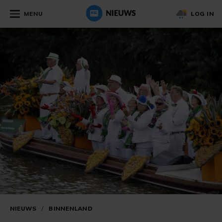
MENU
LOG IN
NIEUWS
/
BINNENLAND