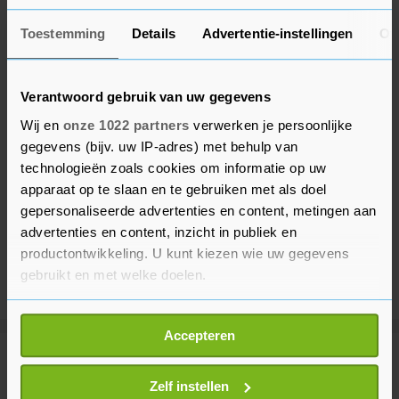
Toestemming
Details
Advertentie-instellingen
Ov
Verantwoord gebruik van uw gegevens
Wij en
onze 1022 partners
verwerken je persoonlijke
gegevens (bijv. uw IP-adres) met behulp van
technologieën zoals cookies om informatie op uw
apparaat op te slaan en te gebruiken met als doel
gepersonaliseerde advertenties en content, metingen aan
advertenties en content, inzicht in publiek en
productontwikkeling. U kunt kiezen wie uw gegevens
gebruikt en met welke doelen.
Als u het toestaat, willen we ook graag:
Accepteren
Informatie verzamelen over uw geografische
locatie, die tot een paar meter nauwkeurig kan zijn
Meer uit Binnenland
Uw apparaat identificeren door het actief te
Zelf instellen