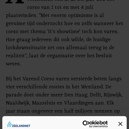
corso van 1 tot en met 4 juli
plaatsvinden. "Met enorm optimisme is al
geruime tijd onderzocht hoe en zelfs wanneer het
corso met thema 'It’s showtime' toch kon varen.
Hoe graag iedereen dit ook wilde, de huidige
lockdownsituatie zet ons allemaal terug in de
realiteit", laat de organisatie over het besluit
weten.
Bij het Varend Corso varen versierde boten langs
vier verschillende routes in het Westland. De
parade doet onder meer Den Haag, Delft, Rijswijk,
Naaldwijk, Maassluis en Vlaardingen aan. Elk
jaar staan ongeveer een half miljoen mensen op
de oevers te kijken.