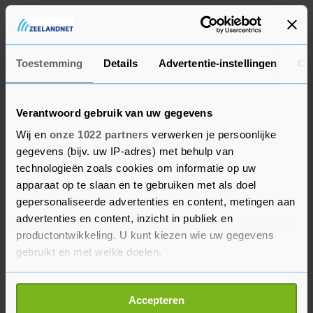
kunnen krijgen om tijdig zomerijs neer te leggen.
Dat is heel jammer voor het Nederlandse
schaatsen. Als we nu in faciliteiten achteruit
Toestemming
Details
Advertentie-instellingen
Ov
gaan, gaan we ook in prestaties achteruit",
betoogde Kramer, die Nederlands zomerijs vanaf
eind juli/begin augustus veel te laat vindt.
Verantwoord gebruik van uw gegevens
Wij en
onze 1022 partners
verwerken je persoonlijke
Zijn trainer Jac Orie (Jumbo-Visma) reageerde
gegevens (bijv. uw IP-adres) met behulp van
woensdag met gemengde gevoelens op het
technologieën zoals cookies om informatie op uw
persbericht van de KNSB. "We zijn blij dat Thialf
apparaat op te slaan en te gebruiken met als doel
opengaat en we na ons trainingskamp in Inzell
gepersonaliseerde advertenties en content, metingen aan
advertenties en content, inzicht in publiek en
gebruik kunnen maken van zomerijs. Om voor
productontwikkeling. U kunt kiezen wie uw gegevens
een zo'n optimaal mogelijke voorbereiding
gebruikt en met welke doelen.
richting de Winterspelen te zorgen, vertrouw ik
erop dat we er met z'n allen voor gaan zorgen
Als u het toestaat, willen we ook graag:
dat het zomerijs er volgend seizoen vanaf half
Accepteren
Informatie verzamelen over uw geografische