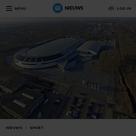
MENU
LOG IN
NIEUWS
/
SPORT