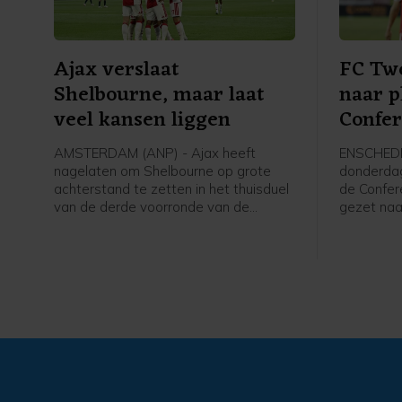
Ajax verslaat
FC Twe
Shelbourne, maar laat
naar p
veel kansen liggen
Confe
AMSTERDAM (ANP) - Ajax heeft
ENSCHEDE
nagelaten om Shelbourne op grote
donderdag
achterstand te zetten in het thuisduel
de Confer
van de derde voorronde van de
gezet naar
Conference League. De club uit
kwalificat
Amsterdam was veel sterker dan de
hoofdtoer
bezoekers uit Ierland dan de
6-0 gewo
overwinning doet vermoeden (3-1).
Slowakije