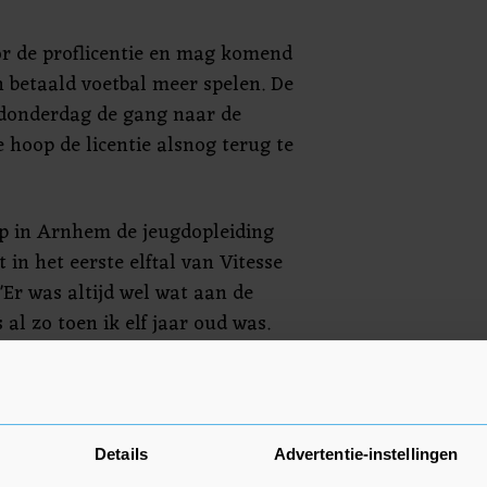
or de proflicentie en mag komend
n betaald voetbal meer spelen. De
donderdag de gang naar de
e hoop de licentie alsnog terug te
p in Arnhem de jeugdopleiding
 in het eerste elftal van Vitesse
 "Er was altijd wel wat aan de
 al zo toen ik elf jaar oud was.
zei de spits van FC Twente. "Maar
 verkeerde keuzes maakt, kan het
voor alle betrokkenen."
Details
Advertentie-instellingen
rt mooie herinneringen aan