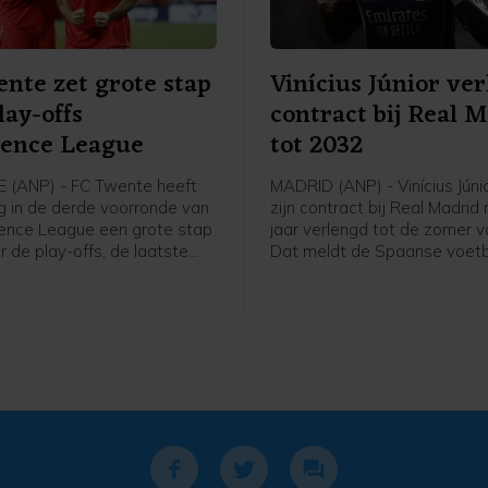
nte zet grote stap
Vinícius Júnior ve
lay-offs
contract bij Real 
rence League
tot 2032
 (ANP) - FC Twente heeft
MADRID (ANP) - Vinícius Júni
 in de derde voorronde van
zijn contract bij Real Madrid 
ence League een grote stap
jaar verlengd tot de zomer 
 de play-offs, de laatste
Dat meldt de Spaanse voetb
ieronde voor het
donderdag op zijn website. 
nooi. In Enschede werd met
jarige Braziliaanse vleugelaa
nnen van FC DAC 1904 uit
speelt sinds 2018 voor Real
.
een contract dat na komend
af zou lopen.