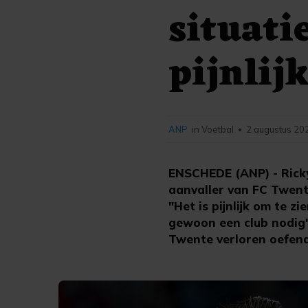
situati
pijnlij
ANP
in Voetbal
2 augustus 20
•
ENSCHEDE (ANP) - Ricky
aanvaller van FC Twente
"Het is pijnlijk om te z
gewoon een club nodig"
Twente verloren oefend