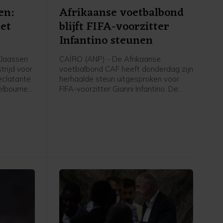
en:
Afrikaanse voetbalbond
iet
blijft FIFA-voorzitter
Infantino steunen
laassen
CAÏRO (ANP) - De Afrikaanse
trijd voor
voetbalbond CAF heeft donderdag zijn
eclatante
herhaalde steun uitgesproken voor
elbourne
FIFA-voorzitter Gianni Infantino. De
e
positie van Infantino ligt onder vuur
 is 3-1
door het, inmiddels ingetrokken,
et
investeringsplan rond het WK voetbal.
tacomben
"We
jven doen
veau van