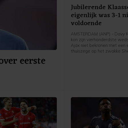
Jubilerende Klaass
eigenlijk was 3-1 n
voldoende
AMSTERDAM (ANP) - Davy K
kon zijn vierhonderdste weds
Ajax niet bekronen met een 
thuiszege op het zwakke Sh
over eerste
in de derde voorronde van d
Conference League. "Eigenlijk
tegen deze tegenstander ni
voldoende", zei hij in de ca
van de Johan Cruijff ArenA. 
moeten gewoon ons ding bli
en niet meegaan met het ni
de tegenstander."