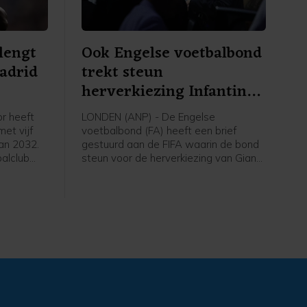
rlengt
Ook Engelse voetbalbond
Madrid
trekt steun
herverkiezing Infantino
in
or heeft
LONDEN (ANP) - De Engelse
met vijf
voetbalbond (FA) heeft een brief
van 2032.
gestuurd aan de FIFA waarin de bond
alclub
steun voor de herverkiezing van Gianni
De 26-
Infantino als voorzitter van de
nvaller
wereldvoetbalbond intrekt. Dat
 en had
melden Britse media waaronder de
 seizoen
BBC en Sky News. De positie van
Infantino staat onder grote druk sinds
de aankondiging van een, inmiddels
ingetrokken, investeringsplan rond het
WK voetbal.