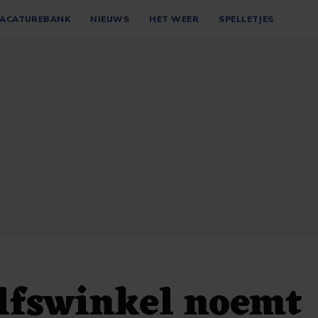
ACATUREBANK
NIEUWS
HET WEER
SPELLETJES
lfswinkel noemt