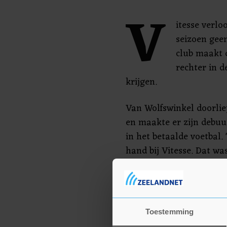
V
itesse verlo
seizoen gee
club maakt 
rechter in d
krijgen.
Van Wolfswinkel doorlie
en maakte er zijn debuut
in het betaalde voetbal.
hand bij Vitesse. Dat was
Het is er nooit rustig", 
als je over langere tijd
misgaan. Het is pijnlijk 
Toestemming
Van Wolfswinkel koeste