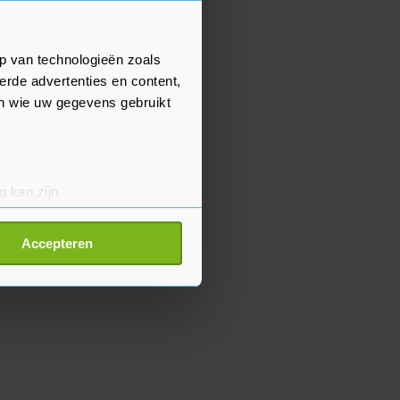
p van technologieën zoals
erde advertenties en content,
en wie uw gegevens gebruikt
g kan zijn
erprinting)
t
detailgedeelte
in. U kunt uw
Accepteren
p onze cookiepagina kun je