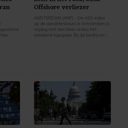
Iran
Offshore verliezer
AMSTERDAM (ANP) - De AEX-index
e
op de aandelenbeurs in Amsterdam is
ingestemd
vrijdag met een klein verlies het
ties
weekend ingegaan. Bij de bedrijven in
et moet
de hoofdgraadmeter was maritiem
oliedienstverlener SBM Offshore een
ngenomen
negatieve uitschieter, na een dag
ing treedt.
eerder nog uitblinker te zijn geweest
k volgende
door sterke cijfers en verwachtingen.
Verder ging de aandacht van
beleggers onder meer uit naar het
belangrijke Amerikaanse
banenrapport, dat veel zwakker uitviel
dan verwacht.