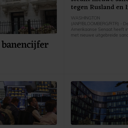
tegen Rusland en 
WASHINGTON
(ANP/BLOOMBERG/RTR) - D
Amerikaanse Senaat heeft 
met nieuwe uitgebreide sanc
 banencijfer
tegen Rusland en Iran. De w
ook nog door het Huis van
Afgevaardigden worden aa
voordat die definitief in werk
Die behandeling kan mogelij
maand al plaatsvinden.