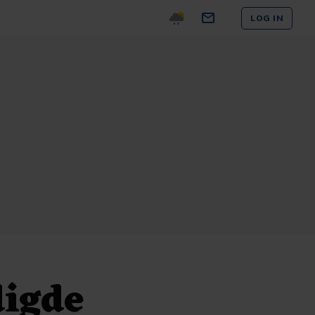
LOG IN
digde