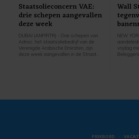
Staatsolieconcern VAE:
Wall S
drie schepen aangevallen
tegenv
deze week
banen
DUBAI (ANP/RTR) - Drie schepen van
NEW YORK
Adnoc, het staatsoliebedrijf van de
aandelenb
Verenigde Arabische Emiraten, zijn
vrijdag m
deze week aangevallen in de Straat
Beleggers
van Hormuz. Sinds het begin van de
op het ba
oorlog in het Midden-Oosten zijn
Amerikaan
volgens het bedrijf vijftien tankers van
bleek dat 
Adnoc aangevallen met raketten en
verdwenen,
drones, waarbij een dode is gevallen
ongeveer 
en twintig bemanningsleden gewond
werd verw
raakten.
Amerikaan
voorzicht
verhogen 
PRIKBORD
VACAT