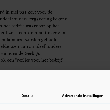
rd in mei pas kort voor de
aandeelhoudersvergadering bekend
an het bedrijf, waardoor op het
ent zelfs een stempunt over zijn
genda moest worden gehaald.
telde toen aan aandeelhouders
. Hij noemde Gerbigs
ok een "verlies voor het bedrijf".
beschuldigd werd is niet naar
s Just Eat Takeaway was er
lacht. In een verklaring gaat de
ils in.
Details
Advertentie-instellingen
ig is gezuiverd heeft de raad van