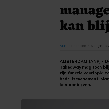
manage
kan bli
ANP
in Financieel
3 augustus 
•
AMSTERDAM (ANP) - De 
Takeaway mag toch blij
zijn functie voorlopig
bedrijfsevenement. Maa
kan aanblijven.