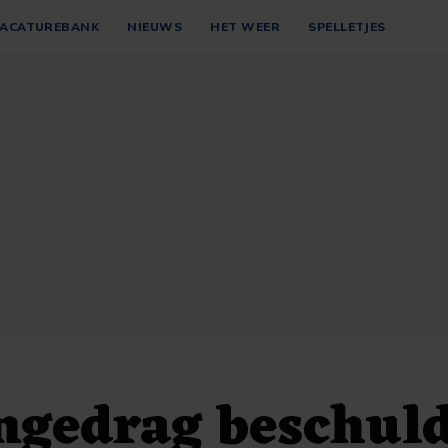
ACATUREBANK
NIEUWS
HET WEER
SPELLETJES
ngedrag beschul