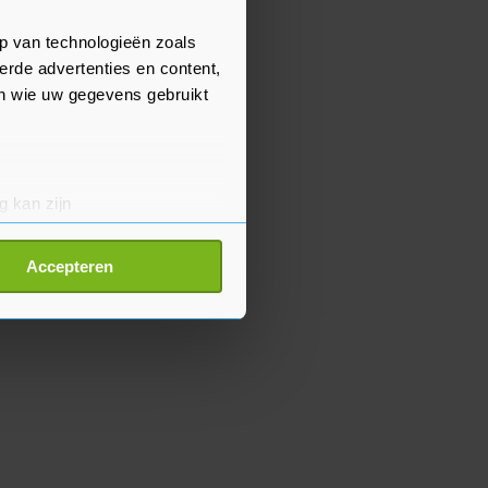
p van technologieën zoals
erde advertenties en content,
en wie uw gegevens gebruikt
g kan zijn
erprinting)
t
detailgedeelte
in. U kunt uw
Accepteren
p onze cookiepagina kun je