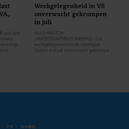
last
Werkgelegenheid in VS
EVA,
onverwacht gekrompen
in juli
t ook last
WASHINGTON
istieke
(ANP/RTR/AFP/BLOOMBERG) - De
bevestigt
werkgelegenheid in de Verenigde
itse
Staten is in juli onverwacht gekrompen
t ANP.
en het groeicijfer van juni is flink naar
beneden bijgesteld. Volgens de
 webshop
Amerikaanse overheid nam het aantal
e
arbeidsplaatsen vorige maand met
m later
23.000 af, terwijl economen juist op
dat
een toename van ongeveer 80.000
et door
banen hadden gerekend. In juni ging
het om een aanwas met 20.000
banen. Voor die maand werd eerder
een groei met 57.000 arbeidsplaatsen
gemeld.
TV
MOBIEL