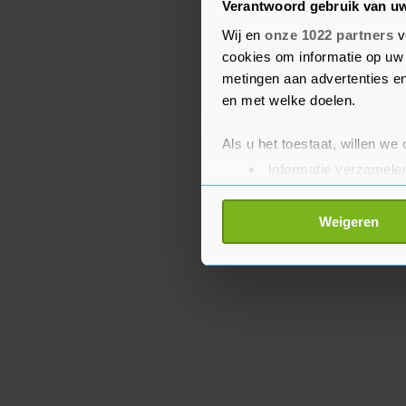
commissarissen beslote
Verantwoord gebruik van u
dragen voor een herben
Wij en
onze 1022 partners
v
cookies om informatie op uw 
aandeelhouders dan op 
metingen aan advertenties en
aandeelhoudersvergader
en met welke doelen.
Als u het toestaat, willen we
Informatie verzamelen
Uw apparaat identific
Lees meer over hoe uw perso
Weigeren
toestemming op elk moment wi
Met cookies werkt onze websi
ons cookiebeleid bekijken en 