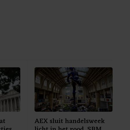
at
AEX sluit handelsweek
ties
licht in het rood, SBM