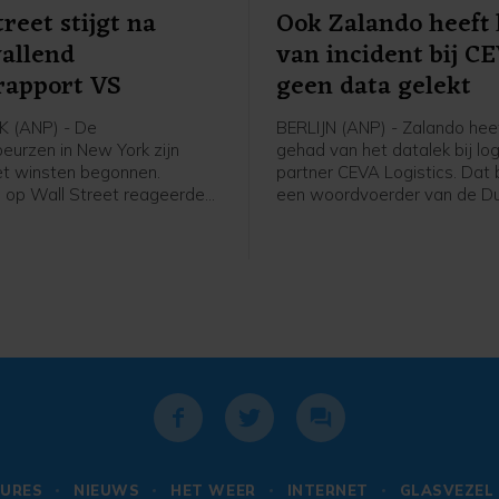
treet stijgt na
Ook Zalando heeft 
allend
van incident bij C
rapport VS
geen data gelekt
 (ANP) - De
BERLIJN (ANP) - Zalando heef
eurzen in New York zijn
gehad van het datalek bij log
et winsten begonnen.
partner CEVA Logistics. Dat 
 op Wall Street reageerden
een woordvoerder van de Du
nenrapport van de
webwinkel na vragen van he
se overheid. Uit dat rapport
Woensdag waarschuwden
er in juli 23.000 banen zijn
winkelketen de Bijenkorf en
 terwijl er een groei van
Bol al voor een datalek bij d
80.000 arbeidsplaatsen
logistieke partner. Daar kwa
acht. Daardoor kan de
ook Ajax bij. Zalando meldt 
se centrale bank
gegevens van zijn klanten ni
iger worden met het
het incident zijn getroffen.
van de rente.
URES
NIEUWS
HET WEER
INTERNET
GLASVEZEL