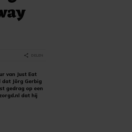
way
share
DELEN
r van Just Eat
 dat Jörg Gerbig
ast gedrag op een
orgd.nl dat hij