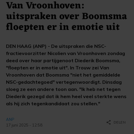
Van Vroonhoven:
uitspraken over Boomsma
floepten er in emotie uit
DEN HAAG (ANP) - De uitspraken die NSC-
fractievoorzitter Nicolien van Vroonhoven zondag
deed over haar partijgenoot Diederik Boomsma,
"floepten er in emotie uit". In Trouw zei Van
Vroonhoven dat Boomsma "niet het gemiddelde
NSC-gedachtegoed" vertegenwoordigt. Dinsdag
sloeg ze een andere toon aan. "Ik heb net tegen
Diederik gezegd dat ik hem heel veel sterkte wens
als hij zich tegenkandidaat zou stellen."
ANP
share
DELEN
17 juni 2025 - 12:58