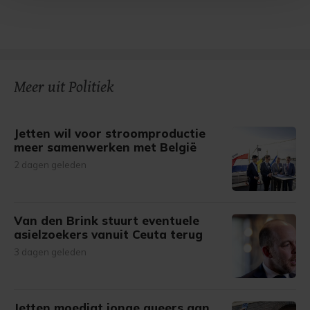
Met cookies werkt onze website beter en wordt jouw
bezoek makkelijker en persoonlijker. Op
onze cookiepagina kun je ons cookiebeleid bekijken en je
gemaakte keuze altijd wijzigen of intrekken.
Meer uit Politiek
Jetten wil voor stroomproductie
meer samenwerken met België
2 dagen geleden
Van den Brink stuurt eventuele
asielzoekers vanuit Ceuta terug
3 dagen geleden
Jetten moedigt jonge queers aan