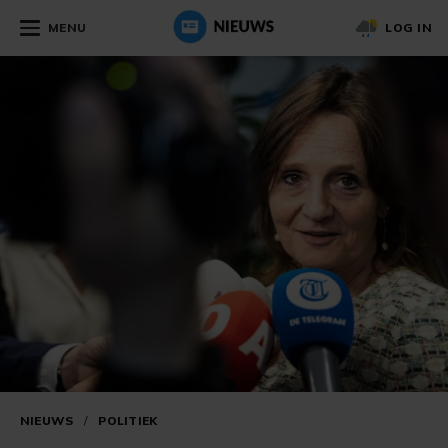
MENU
LOG IN
NIEUWS
/
POLITIEK