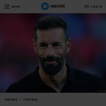
MENU
LOG IN
NIEUWS
/
VOETBAL