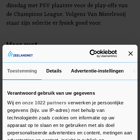
dinsdag met PSV plaatste voor de play-offs van
de Champions League. Volgens Van Nistelrooij
staat zijn selectie er fysiek goed voor.
Meer rust
"We hebben wel een half uur langer gespeeld dan
de vorige keer, maar we hebben ook een dag
Toestemming
Details
Advertentie-instellingen
Ov
meer rust dan de vorige keer. We hebben geen
blessures en het team heeft een boost gekregen
na de ontlading van afgelopen dinsdag."
Verantwoord gebruik van uw gegevens
Wij en
onze 1022 partners
verwerken je persoonlijke
Go Ahead - PSV begint zaterdag om 18.45 uur.
gegevens (bijv. uw IP-adres) met behulp van
technologieën zoals cookies om informatie op uw
apparaat op te slaan en te gebruiken met als doel
gepersonaliseerde advertenties en content, metingen aan