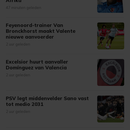
Afrika
47 minuten geleden
Feyenoord-trainer Van
Bronckhorst maakt Valente
nieuwe aanvoerder
2 uur geleden
Excelsior huurt aanvaller
Domínguez van Valencia
2 uur geleden
PSV legt middenvelder Sano vast
tot medio 2031
2 uur geleden