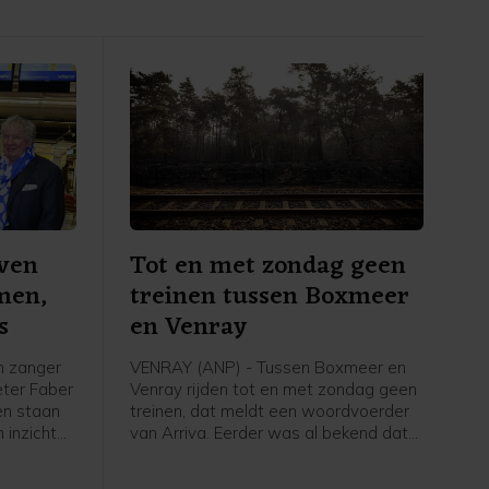
even
Tot en met zondag geen
men,
treinen tussen Boxmeer
s
en Venray
n zanger
VENRAY (ANP) - Tussen Boxmeer en
eter Faber
Venray rijden tot en met zondag geen
ven staan
treinen, dat meldt een woordvoerder
 inzichten
van Arriva. Eerder was al bekend dat
rtainer
er vrijdag geen treinen zouden rijden
lijden van
door de werkzaamheden na de brand