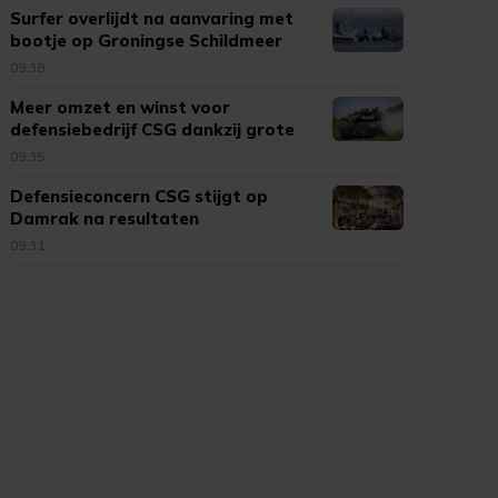
Surfer overlijdt na aanvaring met
bootje op Groningse Schildmeer
09:38
Meer omzet en winst voor
defensiebedrijf CSG dankzij grote
vraag
09:35
Defensieconcern CSG stijgt op
Damrak na resultaten
09:31