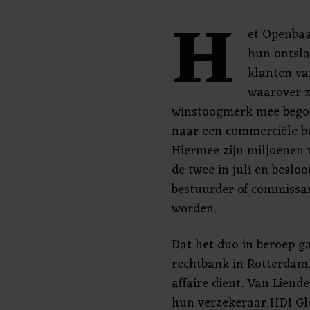
H
et Openbaa
hun ontsla
klanten va
waarover z
winstoogmerk mee begon
naar een commerciële bv,
Hiermee zijn miljoenen 
de twee in juli en besloo
bestuurder of commissar
worden.
Dat het duo in beroep ga
rechtbank in Rotterdam,
affaire dient. Van Lien
hun verzekeraar HDI Glo