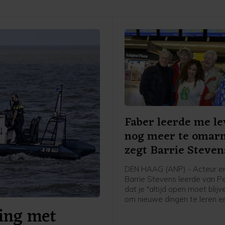
Faber leerde me l
nog meer te omar
zegt Barrie Steven
DEN HAAG (ANP) - Acteur e
Barrie Stevens leerde van P
dat je "altijd open moet blij
om nieuwe dingen te leren en
ring met
te krijgen". Dat zegt de ente
vrijdag in reactie op het over