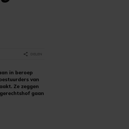
share
DELEN
an in beroep
bestuurders van
maakt. Ze zeggen
et gerechtshof gaan