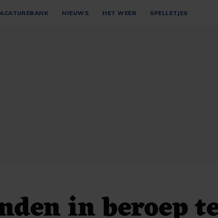
ACATUREBANK
NIEUWS
HET WEER
SPELLETJES
nden in beroep t