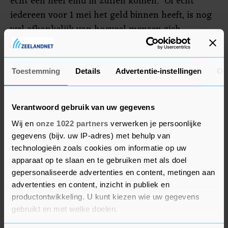
echt een heel eind in zullen komen." Of echt
iedereen voor 1 mei het geld binnen heeft, is nog
wel afhankelijk van hoeveel mensen zich
uiteindelijk melden. De teller staat tot dusver op
zo 'n 20.000. Maar daar zitten ook aanvragen
tussen van mensen die helemaal niet voor de
Toestemming
Details
Advertentie-instellingen
Ov
regeling in aanmerking komen.
Verantwoord gebruik van uw gegevens
Wij en
onze 1022 partners
verwerken je persoonlijke
gegevens (bijv. uw IP-adres) met behulp van
technologieën zoals cookies om informatie op uw
apparaat op te slaan en te gebruiken met als doel
gepersonaliseerde advertenties en content, metingen aan
advertenties en content, inzicht in publiek en
productontwikkeling. U kunt kiezen wie uw gegevens
gebruikt en met welke doelen.