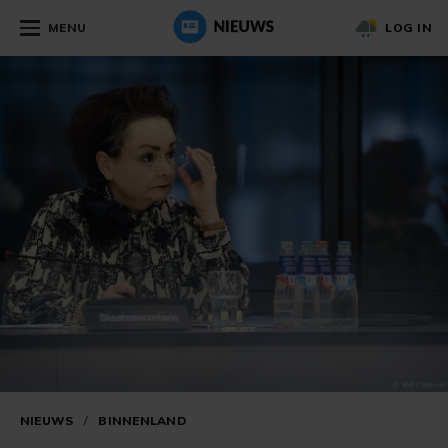
MENU
LOG IN
NIEUWS
/
BINNENLAND