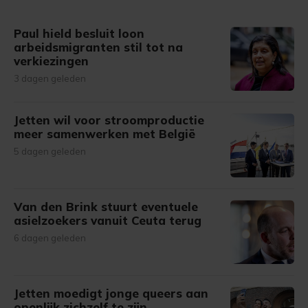
Paul hield besluit loon
arbeidsmigranten stil tot na
verkiezingen
3 dagen geleden
Jetten wil voor stroomproductie
meer samenwerken met België
5 dagen geleden
Van den Brink stuurt eventuele
asielzoekers vanuit Ceuta terug
6 dagen geleden
Jetten moedigt jonge queers aan
openlijk zichzelf te zijn