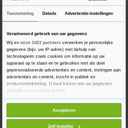
relevant om te kijken wie wat precies heeft
gedaan." Hij stelde dat bij overheden
Toestemming
Details
Advertentie-instellingen
Ov
vooroordelen soms onbewust in een systeem
kunnen sluipen. Het is belangrijk volgens hem
Verantwoord gebruik van uw gegevens
dat ambtenaren in de hele linie zich daarvan
bewust blijven. Dat kan ook voorkomen dat er in
Wij en
onze 1022 partners
verwerken je persoonlijke
gegevens (bijv. uw IP-adres) met behulp van
systemen ongewenste algoritmen ontstaan.
technologieën zoals cookies om informatie op uw
apparaat op te slaan en te gebruiken met als doel
Het is volgens Van Huffelen aan het Openbaar
gepersonaliseerde advertenties en content, metingen aan
Ministerie om te bepalen of de
advertenties en content, inzicht in publiek en
bestuursrechtelijke overtreding die de AP heeft
productontwikkeling. U kunt kiezen wie uw gegevens
geconstateerd mogelijk een strafbaar feit is. Dat
gebruikt en met welke doelen.
staat los van de aangifte die zij samen met haar
Als u het toestaat, willen we ook graag:
collega Hans Vijlbrief van Fiscaliteit heeft gedaan
Accepteren
Informatie verzamelen over uw geografische
van mogelijke beroepsmatige discriminatie. Het
locatie, die tot een paar meter nauwkeurig kan zijn
OM beoordeelt dat zelfstandig.
Uw apparaat identificeren door het actief te
Zelf instellen