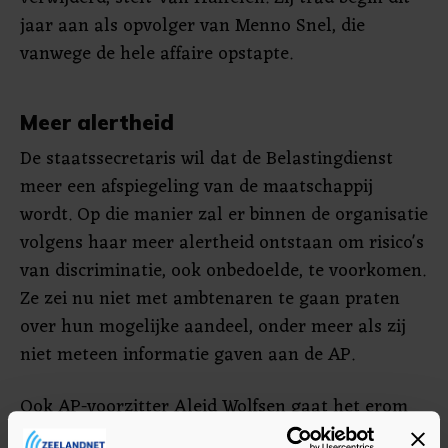
jaar aan als opvolger van Menno Snel, die
vanwege de hele affaire opstapte.
Meer alertheid
De staatssecretaris wil dat de Belastingdienst
meer een afspiegeling van de maatschappij
wordt. Op die manier zal er binnen de organisatie
volgens haar meer alertheid ontstaan om risico's
van discriminatie, ook onbedoelde, te voorkomen.
Ze zei nu niet met ambtenaren te gaan praten
over hun mogelijke aandeel, onder meer als zij
niet meteen informatie gaven aan de AP.
Ook AP-voorzitter Aleid Wolfsen gaat het erom
te kijken naar het grote geheel. "Het is minder