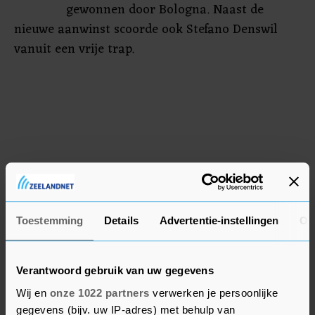
gewonnen door Bologna. Naast de
nieuwe aanwinst scoorde ook Stefano Denswil
vanuit een vrije trap.
Toestemming
Details
Advertentie-instellingen
Ov
Verantwoord gebruik van uw gegevens
Wij en
onze 1022 partners
verwerken je persoonlijke
gegevens (bijv. uw IP-adres) met behulp van