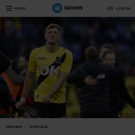
MENU
LOG IN
NIEUWS
/
VOETBAL