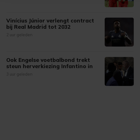
bezoek makkelijker en persoonlijker. Op
onze cookiepagina kun je ons cookiebeleid bekijken en je
gemaakte keuze altijd wijzigen of intrekken.
Vinícius Júnior verlengt contract
bij Real Madrid tot 2032
2 uur geleden
Ook Engelse voetbalbond trekt
steun herverkiezing Infantino in
3 uur geleden