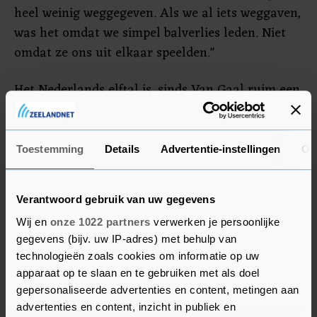
heel weinig weggegeven. Als we al iets weggaven,
was het omdat we simpel balverlies leden. Niet
omdat ze ons uit elkaar speelden."
Het Nederlands elftal is, sinds Van Gaal ruim een
jaar geleden aan zijn derde periode als
bondscoach begon, nog ongeslagen. Oranje won
tien keer en speelde vier keer gelijk. De laatste
Toestemming
Details
Advertentie-instellingen
Ov
test voordat het WK over een kleine twee
maanden in Qatar begint, is komende zondag
Verantwoord gebruik van uw gegevens
tegen België. Bij een gelijkspel of geen al te ruime
Wij en
onze 1022 partners
verwerken je persoonlijke
nederlaag, is Nederland zeker van groepswinst
gegevens (bijv. uw IP-adres) met behulp van
en deelname aan de finaleronde van de Nations
technologieën zoals cookies om informatie op uw
League volgend jaar juni.
apparaat op te slaan en te gebruiken met als doel
gepersonaliseerde advertenties en content, metingen aan
advertenties en content, inzicht in publiek en
Depay