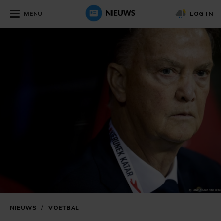
MENU
LOG IN
NIEUWS
/
VOETBAL