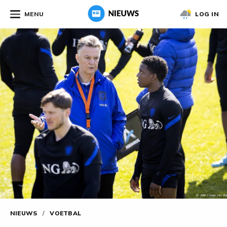
MENU
LOG IN
NIEUWS
/
VOETBAL