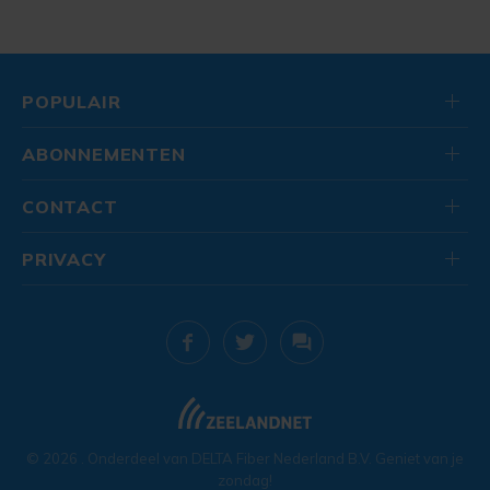
POPULAIR
ABONNEMENTEN
CONTACT
PRIVACY
© 2026
. Onderdeel van
DELTA Fiber Nederland B.V.
Geniet van je
zondag!