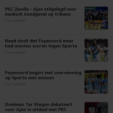
gemaakte keuze altijd wijzigen of intrekken.
PEC Zwolle - Ajax stilgelegd voor
medisch noodgeval op tribune
1 uur geleden
Read vindt dat Feyenoord meer
had moeten scoren tegen Sparta
2 uur geleden
Feyenoord begint met overwinning
op Sparta aan seizoen
2 uur geleden
Doelman Ter Stegen debuteert
voor Ajax in uitduel met PEC