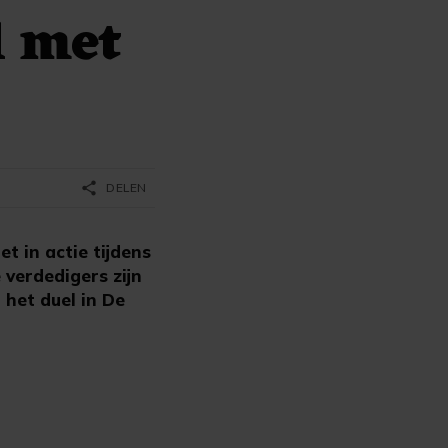
l met
share
DELEN
 in actie tijdens
 verdedigers zijn
 het duel in De