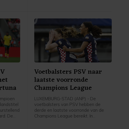
ten
elegd in
SV
Voetbalsters PSV naar
met
laatste voorronde
ortuna
Champions League
ampioen
LUXEMBURG-STAD (ANP) - De
landstitel
voetbalsters van PSV hebben de
urstellend
derde en laatste voorronde van de
ard. De
Champions League bereikt. In
 draaide
Luxemburg versloeg de ploeg van
een
trainer Kasper Kurland HJK Helsinki in