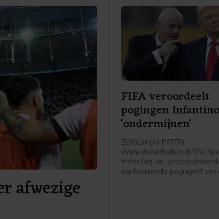
FIFA veroordeelt
pogingen Infantino
'ondermijnen'
ZÜRICH (ANP/RTR) -
Wereldvoetbalbond FIFA hee
zaterdag de "gecoördineerd
aanhoudende pogingen" om
er afwezige
organisatie en voorzitter Gia
Infantino te "ondermijnen" ve
De bond benadrukte dat po
Infantino's leiderschap aan 