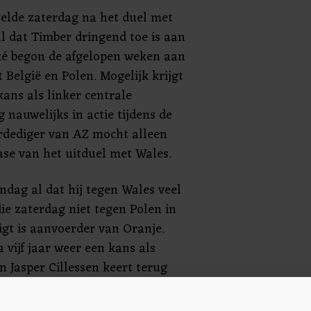
telde zaterdag na het duel met
al dat Timber dringend toe is aan
ké begon de afgelopen weken aan
 België en Polen. Mogelijk krijgt
ans als linker centrale
 nauwelijks in actie tijdens de
erdediger van AZ mocht alleen
fase van het uitduel met Wales.
dag al dat hij tegen Wales veel
die zaterdag niet tegen Polen in
igt is aanvoerder van Oranje.
 vijf jaar weer een kans als
 Jasper Cillessen keert terug
e is opgenomen in de selectie van
am vorige week niet verder dan