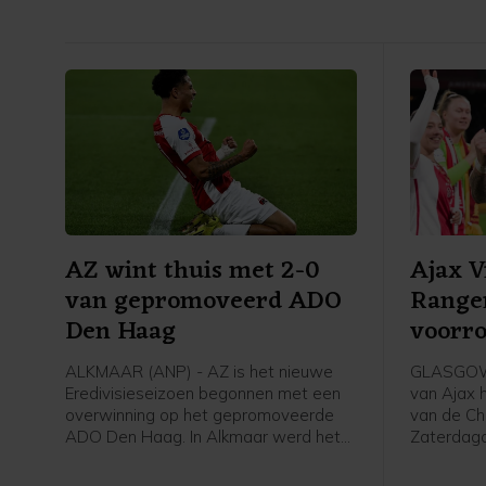
AZ wint thuis met 2-0
Ajax 
van gepromoveerd ADO
Range
Den Haag
voorr
Leagu
ALKMAAR (ANP) - AZ is het nieuwe
GLASGOW 
Eredivisieseizoen begonnen met een
van Ajax 
overwinning op het gepromoveerde
van de Ch
ADO Den Haag. In Alkmaar werd het
Zaterdag
zaterdagavond 2-0 voor de winnaar
Schotland
van de KNVB Beker en de Johan Cruijff
finale van