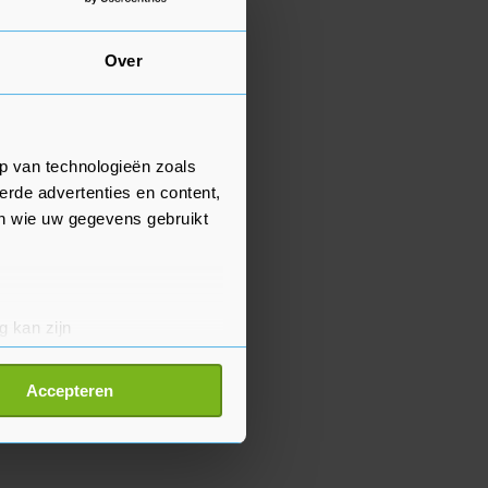
Over
p van technologieën zoals
erde advertenties en content,
en wie uw gegevens gebruikt
g kan zijn
erprinting)
t
detailgedeelte
in. U kunt uw
Accepteren
p onze cookiepagina kun je