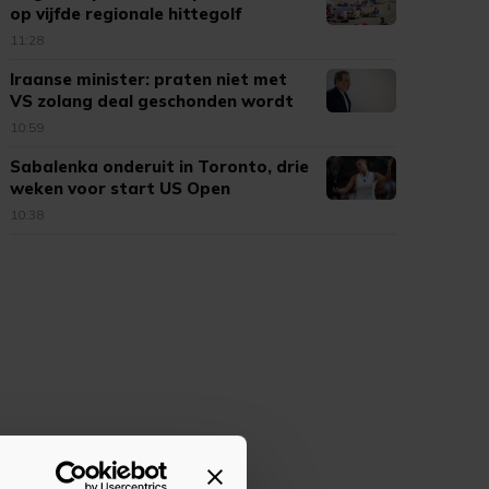
op vijfde regionale hittegolf
11:28
Iraanse minister: praten niet met
VS zolang deal geschonden wordt
10:59
Sabalenka onderuit in Toronto, drie
weken voor start US Open
10:38