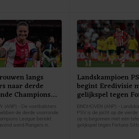
volgens de procedures moe
verlopen zoals die zijn vastg
de statuten.
Vrouwen langs
Landskampioen P
rs naar derde
begint Eredivisie 
onde Champions
gelijkspel tegen F
e
(ANP) - De voetbalsters
EINDHOVEN (ANP) - Landsk
hebben de derde voorronde
PSV is de jacht op de vierde 
ampions League bereikt.
op rij begonnen met een tele
avond werd Rangers in
gelijkspel tegen Fortuna Sitt
 met 2-1 verslagen in de
ploeg van trainer Peter Bosz
 een mini-toernooi in de
in het eigen Philips Stadion 