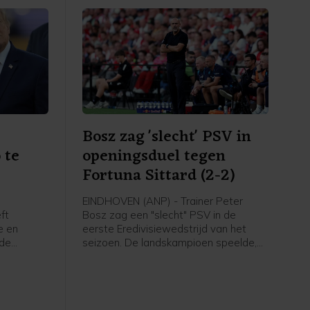
Bosz zag 'slecht' PSV in
 te
openingsduel tegen
Fortuna Sittard (2-2)
EINDHOVEN (ANP) - Trainer Peter
ft
Bosz zag een "slecht" PSV in de
e en
eerste Eredivisiewedstrijd van het
 de
seizoen. De landskampioen speelde,
nni
mede door een laat doelpunt van de
roordeeld.
bezoekers, thuis met 2-2 gelijk tegen
gingen om
Fortuna Sittard.
te vechten