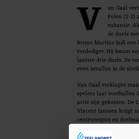
V
an Gaal ver
Polen (2-2) 
vakantie. A
de duels met
Bruno Martins Indi een k
verdediger. Hij kwam nog
laatste drie duels. De v
even invallen in de slot
Van Gaal verklapte maan
spelers laat voetballen 
actie zijn gekomen. De L
Vincent Janssen krijgt na
centrumspits en doelman
onder de lat. Gareth Bal
Wales. De sterspeler kw