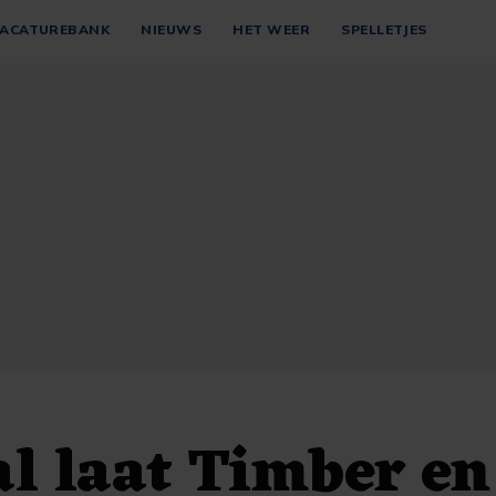
ACATUREBANK
NIEUWS
HET WEER
SPELLETJES
l laat Timber en