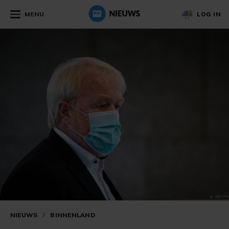
MENU
LOG IN
NIEUWS
/
BINNENLAND