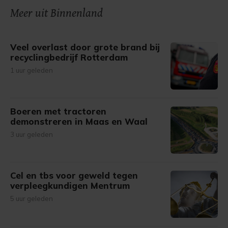
onze cookiepagina kun je ons cookiebeleid bekijken en je
Meer uit Binnenland
gemaakte keuze altijd wijzigen of intrekken.
Veel overlast door grote brand bij
recyclingbedrijf Rotterdam
1 uur geleden
Boeren met tractoren
demonstreren in Maas en Waal
3 uur geleden
Cel en tbs voor geweld tegen
verpleegkundigen Mentrum
5 uur geleden