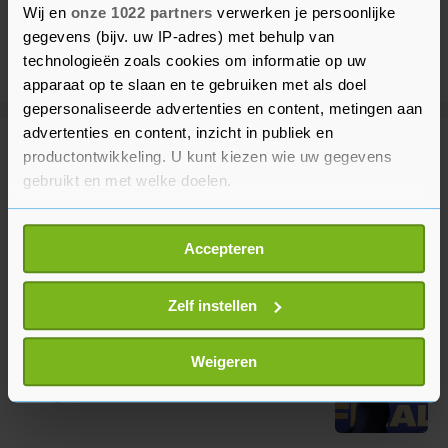
Wij en
onze 1022 partners
verwerken je persoonlijke
gegevens (bijv. uw IP-adres) met behulp van
technologieën zoals cookies om informatie op uw
apparaat op te slaan en te gebruiken met als doel
gepersonaliseerde advertenties en content, metingen aan
advertenties en content, inzicht in publiek en
Meer uit Voetbal
productontwikkeling. U kunt kiezen wie uw gegevens
gebruikt en met welke doelen.
Zuid-Koreaanse bond onderzocht
Als u het toestaat, willen we ook graag:
om aanstelling trainer
Accepteren
Informatie verzamelen over uw geografische
4 uur geleden
locatie, die tot een paar meter nauwkeurig kan zijn
Uw apparaat identificeren door het actief te
Zelf instellen
scannen op specifieke eigenschappen (fingerprinting)
Infantino blijft aan als FIFA-
Lees meer over hoe uw persoonlijke gegevens worden
Weigeren
voorzitter na overleg in Marokko
verwerkt en stel uw voorkeuren in het
detailgedeelte
in.
9 uur geleden
U kunt uw toestemming op elk moment wijzigen of
intrekken in de Cookieverklaring.