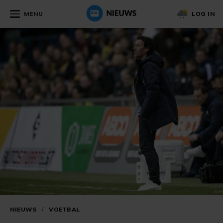
MENU
LOG IN
NIEUWS
/
VOETBAL