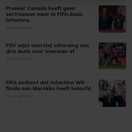
Premier Canada heeft geen
Met cookies werkt onze website beter en wordt jouw
vertrouwen meer in FIFA-baas
bezoek makkelijker en persoonlijker. Op
Infantino
onze cookiepagina kun je ons cookiebeleid bekijken en je
10 uur geleden
gemaakte keuze altijd wijzigen of intrekken.
PSV wijst voorstel schorsing van
drie duels voor Veerman af
12 uur geleden
FIFA ontkent dat Infantino WK-
finale aan Marokko heeft beloofd
12 uur geleden