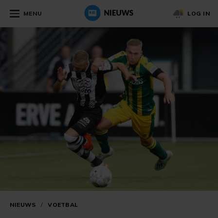
MENU
LOG IN
NIEUWS
/
VOETBAL