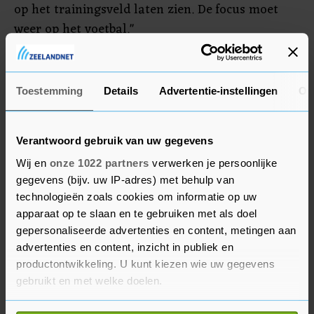
op het trainingsveld laten zien. De focus moet
weer op het voetbal."
Heracles maakte maandag al bekend dat Van der
Water de maximale boete heeft ontvangen.
Toestemming
Details
Advertentie-instellingen
Ov
Zondag speelt Heracles thuis tegen PSV.
Verantwoord gebruik van uw gegevens
Wij en
onze 1022 partners
verwerken je persoonlijke
gegevens (bijv. uw IP-adres) met behulp van
technologieën zoals cookies om informatie op uw
apparaat op te slaan en te gebruiken met als doel
gepersonaliseerde advertenties en content, metingen aan
advertenties en content, inzicht in publiek en
productontwikkeling. U kunt kiezen wie uw gegevens
gebruikt en met welke doelen.