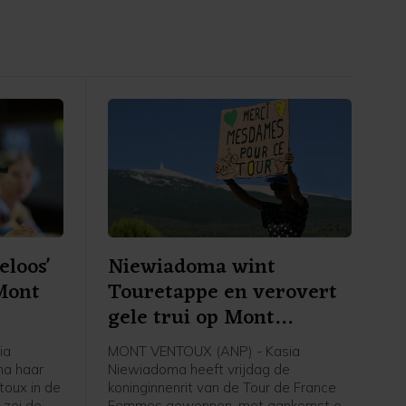
eloos'
Niewiadoma wint
Mont
Touretappe en verovert
gele trui op Mont
Ventoux
ia
MONT VENTOUX (ANP) - Kasia
na haar
Niewiadoma heeft vrijdag de
oux in de
koninginnenrit van de Tour de France
 zei de
Femmes gewonnen, met aankomst op