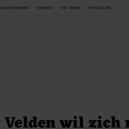
ACATUREBANK
NIEUWS
HET WEER
SPELLETJES
 Velden wil zich 