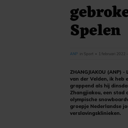
gebrok
Spelen
ANP
in Sport
1 februari 2022 
•
ZHANGJIAKOU (ANP) - Las
van der Velden, ik heb
grappend als hij dinsd
Zhangjiakou, een stad 
olympische snowboardwe
groepje Nederlandse jou
verslavingsklinieken.