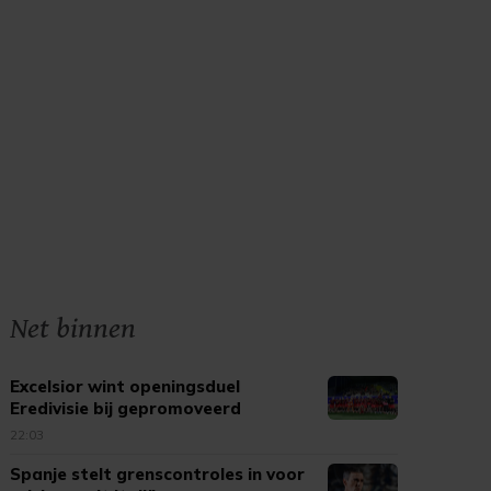
Net binnen
Excelsior wint openingsduel
Eredivisie bij gepromoveerd
Cambuur
22:03
Spanje stelt grenscontroles in voor