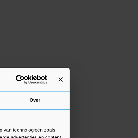
Over
p van technologieën zoals
erde advertenties en content,