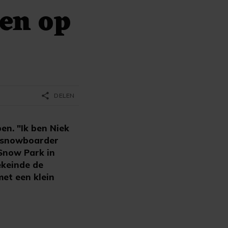
en op
share
DELEN
en. "Ik ben Niek
e snowboarder
Snow Park in
ekeinde de
et een klein
n