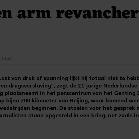
en arm revancher
- 10:31
t van druk of spanning lijkt hij totaal niet te hebb
 een drugsverslaving", zegt de 21-jarige Nederlands
ag plaatsneemt in het perscentrum van het Genting 
op bijna 200 kilometer van Beijing, waar komend we
dstrijden beginnen. De stoelen voor het gesprek m
rnalisten staan opgesteld in een kring, net zoals i