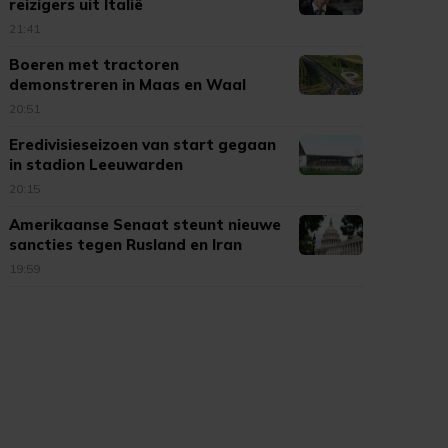
reizigers uit Italië
21:41
Boeren met tractoren
demonstreren in Maas en Waal
20:51
Eredivisieseizoen van start gegaan
in stadion Leeuwarden
20:15
Amerikaanse Senaat steunt nieuwe
sancties tegen Rusland en Iran
19:59