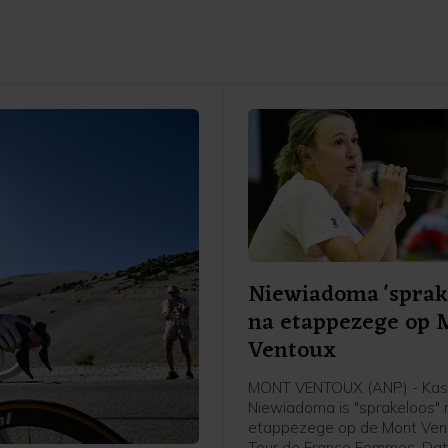
Niewiadoma 'sprak
na etappezege op 
Ventoux
MONT VENTOUX (ANP) - Kas
Niewiadoma is "sprakeloos" 
etappezege op de Mont Vent
Tour de France Femmes. Dat