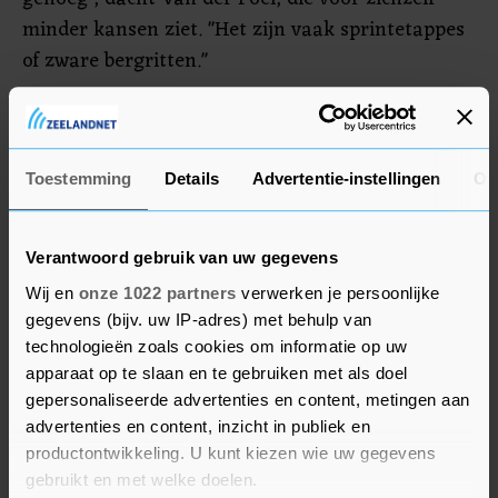
minder kansen ziet. "Het zijn vaak sprintetappes
of zware bergritten."
Een rit winnen zou mooi zijn, maar Van der Poel
hoopt vooral in goede vorm uit de Tour te
komen. Een groot doel volgt twee weken later
Toestemming
Details
Advertentie-instellingen
Ov
met de olympische wegrace in Parijs. Hij mikt op
een scenario zoals vorig jaar toen hij kort na de
Verantwoord gebruik van uw gegevens
Tour de wereldtitel veroverde in Glasgow.
Wij en
onze 1022 partners
verwerken je persoonlijke
gegevens (bijv. uw IP-adres) met behulp van
Vooral in Spanje getraind
technologieën zoals cookies om informatie op uw
apparaat op te slaan en te gebruiken met als doel
De vraag is alleen hoe Van der Poel ervoor staat.
gepersonaliseerde advertenties en content, metingen aan
Hij reed dit jaar zeven eendaagse koersen
advertenties en content, inzicht in publiek en
waarvan hij er drie won: de E3 Saxo Classic, de
productontwikkeling. U kunt kiezen wie uw gegevens
Ronde van Vlaanderen en Parijs-Roubaix. Na
gebruikt en met welke doelen.