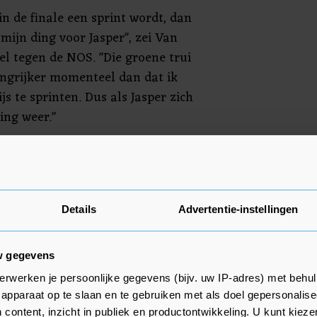
 in de finale een sprint wordt, dan
 mijn ding voor Jasper", zei Van
el tegen de NOS. "Die groene trui
angrijker momenteel dan dat ik
js te sprinten. Dus als Jasper zich
ing weer."
e Tour was dat heel succesvol
. Met hulp van onder anderen Van
en al naar drie ritzeges. "We
hter de rug tot zover, dus we
Details
Advertentie-instellingen
t nog komen gaat", zei Van der
w gegevens
erwerken je persoonlijke gegevens (bijv. uw IP-adres) met behul
apparaat op te slaan en te gebruiken met als doel gepersonalise
 content, inzicht in publiek en productontwikkeling. U kunt kiez