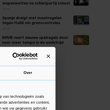
wapenwetten na schietpartij school
13:41
Spanje dreigt met maatregelen
tegen Italië om grenscontroles
13:34
KNVB voert nieuwe spelregels door
voor meer tempo in de wedstrijd
13:01
Over
p van technologieën zoals
erde advertenties en content,
en wie uw gegevens gebruikt