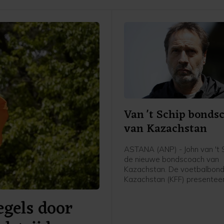
Van 't Schip bonds
van Kazachstan
ASTANA (ANP) - John van 't S
de nieuwe bondscoach van
Kazachstan. De voetbalbond
Kazachstan (KFF) presentee
62-jarige Nederlandse oud-
gels door
international en trainer vrijda
meldde de bond op social me