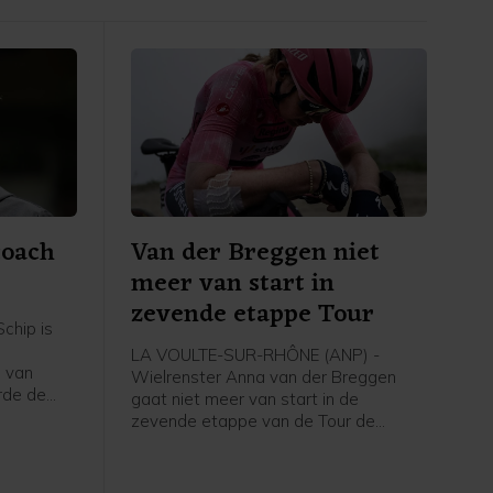
coach
Van der Breggen niet
meer van start in
zevende etappe Tour
chip is
LA VOULTE-SUR-RHÔNE (ANP) -
 van
Wielrenster Anna van der Breggen
rde de
gaat niet meer van start in de
zevende etappe van de Tour de
g, zo
France Femmes. Haar ploeg SD Worx-
dia.
Protime meldt dat de 36-jarige renster
de Tour verlaat en rust neemt.