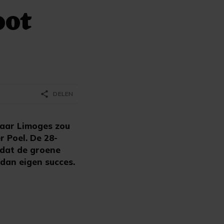
oot
share
DELEN
naar Limoges zou
r Poel. De 28-
 dat de groene
 dan eigen succes.