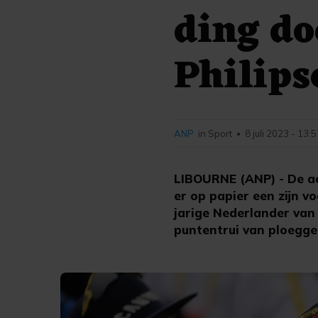
ding do
Philips
ANP
in Sport
8 juli 2023 - 13:
•
LIBOURNE (ANP) - De ac
er op papier een zijn v
jarige Nederlander van
puntentrui van ploeggen