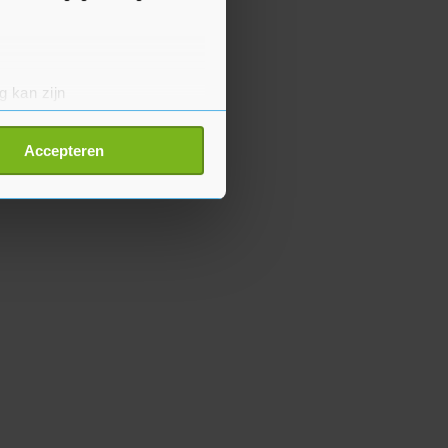
g kan zijn
erprinting)
t
detailgedeelte
in. U kunt uw
Accepteren
p onze cookiepagina kun je