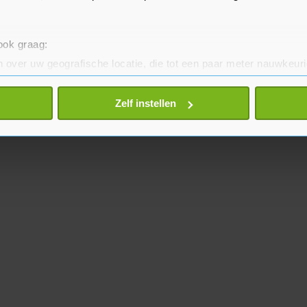
 ook graag:
 over uw geografische locatie, die tot een paar meter nauwkeuri
eren door het actief te scannen op specifieke eigenschappen (fing
onlijke gegevens worden verwerkt en stel uw voorkeuren in he
Zelf instellen
jzigen of intrekken in de Cookieverklaring.
te beter en wordt jouw bezoek makkelijker en persoonlijker. O
je gemaakte keuze altijd wijzigen of intrekken.