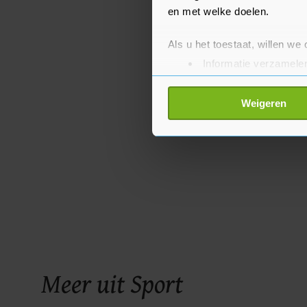
en met welke doelen.
Als u het toestaat, willen we
Informatie verzamelen
Uw apparaat identific
Lees meer over hoe uw perso
Weigeren
toestemming op elk moment wi
Met cookies werkt onze websi
ons cookiebeleid bekijken en 
Meer uit Sport