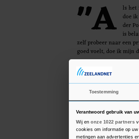
"A
ls het
doe ik
der Po
is bel
zelf probeer naar een pri
goed voelt, doe ik mijn d
In de eerste week van d
voor de Belgische ploeg
der Poel sprintte Philips
hebben een droomweek ac
Toestemming
zijn ontspannen voor wa
Poel.
Verantwoord gebruik van u
Wij en
onze 1022 partners
v
cookies om informatie op uw 
metingen aan advertenties en