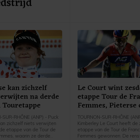
dstrijd
se kan zichzelf
Le Court wint zesd
verwijten na derde
etappe Tour de Fr
n Touretappe
Femmes, Pieterse 
SUR-RHÔNE (ANP) - Puck
TOURNON-SUR-RHÔNE (ANP
an zichzelf niets verwijten
Kimberley Le Court heeft de
de etappe van de Tour de
etappe van de Tour de Fran
mmes, waarin ze derde
Femmes gewonnen. De renst