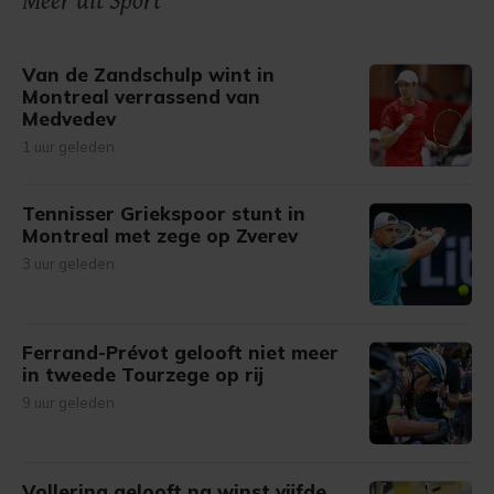
Meer uit Sport
gemaakte keuze altijd wijzigen of intrekken.
Van de Zandschulp wint in
Montreal verrassend van
Medvedev
1 uur geleden
Tennisser Griekspoor stunt in
Montreal met zege op Zverev
3 uur geleden
Ferrand-Prévot gelooft niet meer
in tweede Tourzege op rij
9 uur geleden
Vollering gelooft na winst vijfde