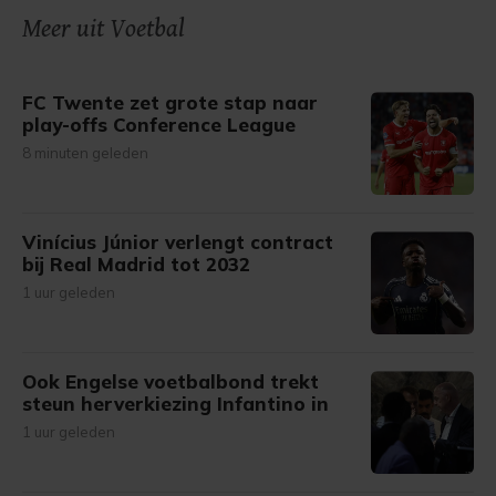
onze cookiepagina kun je ons cookiebeleid bekijken en je
Meer uit Voetbal
gemaakte keuze altijd wijzigen of intrekken.
FC Twente zet grote stap naar
play-offs Conference League
8 minuten geleden
Vinícius Júnior verlengt contract
bij Real Madrid tot 2032
1 uur geleden
Ook Engelse voetbalbond trekt
steun herverkiezing Infantino in
1 uur geleden