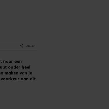
share
DELEN
t naar een
ebuut onder heel
en maken van je
 voorkeur aan dit