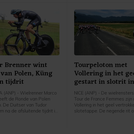
r Brenner wint
Tourpeloton met
 van Polen, Küng
Vollering in het ge
n tijdrit
gestart in slotrit i
 (ANP) - Wielrenner Marco
NICE (ANP) - De wielrenster
eeft de Ronde van Polen
Tour de France Femmes zijn
 De Duitser van Tudor
Vollering in het geel vertrok
m na de afsluitende tijdrit in
slotetappe. De negende rit o
 de leiding in het algemeen
kilometer voert het peloton i
t over van de Italiaan
rondes vier keer over de Col 
Scaroni. De Zwitser Stefan
Zowel de start als de finish is