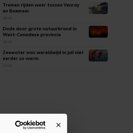
Treinen rijden weer tussen Venray
en Boxmeer
06:05
Dode door grote natuurbrand in
West-Canadese provincie
06:03
Zeewater was wereldwijd in juli niet
eerder zo warm
04:08