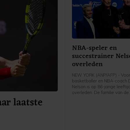
NBA-speler en
succestrainer Nels
overleden
NEW YORK (ANP/AFP) - Voor
basketballer en NBA-coach 
Nelson is op 86-jarige leeftij
overleden. De familie van de
ar laatste
basketballer, die tussen 19
vijf keer kampioen werd met
Celtics, heeft dat zondag
bekendgemaakt.