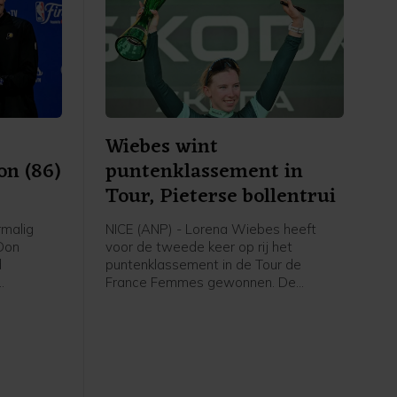
Wiebes wint
on (86)
puntenklassement in
Tour, Pieterse bollentrui
malig
NICE (ANP) - Lorena Wiebes heeft
Don
voor de tweede keer op rij het
d
puntenklassement in de Tour de
France Femmes gewonnen. De
66 en 1976
sprintster van SD Worx - Protime
 Boston
verzekerde zich met winst in de
tussensprint in de slotrit met start en
finish in Nice van een onoverbrugbare
voorsprong in het klassement en
hoefde daarna alleen nog te finishen.