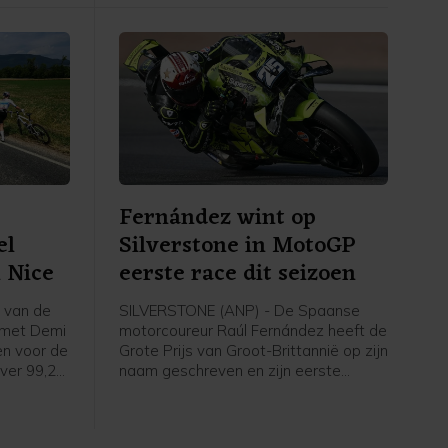
Fernández wint op
el
Silverstone in MotoGP
n Nice
eerste race dit seizoen
s van de
SILVERSTONE (ANP) - De Spaanse
 met Demi
motorcoureur Raúl Fernández heeft de
ken voor de
Grote Prijs van Groot-Brittannië op zijn
ver 99,2
naam geschreven en zijn eerste
n vier
overwinning van het seizoen geboekt
d'Èze.
in de MotoGP. Jorge Martín, de
 in Nice.
Spaanse leider in de WK-stand,