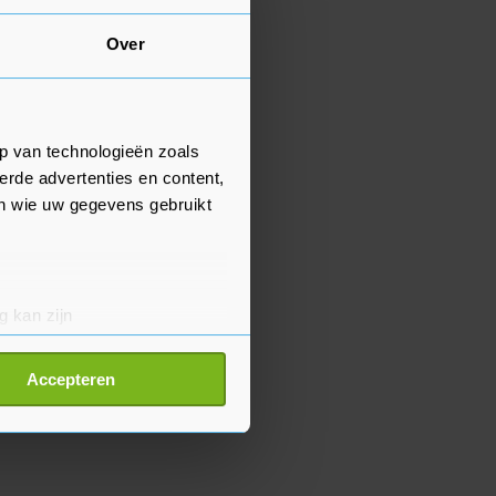
Over
p van technologieën zoals
erde advertenties en content,
en wie uw gegevens gebruikt
g kan zijn
erprinting)
t
detailgedeelte
in. U kunt uw
Accepteren
p onze cookiepagina kun je