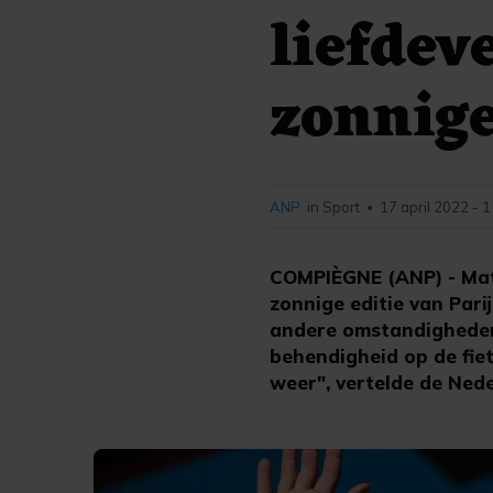
liefdev
zonnige
ANP
in Sport
17 april 2022 - 
•
COMPIÈGNE (ANP) - Math
zonnige editie van Parij
andere omstandigheden 
behendigheid op de fie
weer", vertelde de Nede