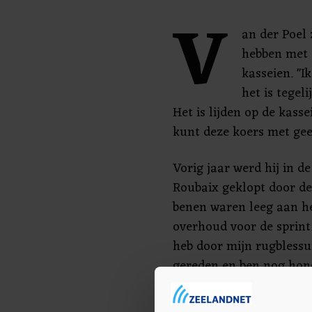
V
an der Poel 
hebben met 
kasseien. "I
het is tegel
Het is lijden op de kasse
kunt deze koers met gee
Vorig jaar werd hij in de
Roubaix geklopt door de 
benen waren leeg aan he
overhoud voor de sprint.
heb door mijn rugblessu
gereden en ben nog hong
ook en beetje geluk nodi