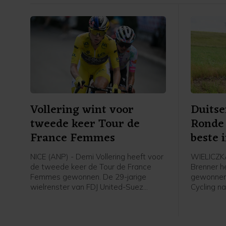
Vollering wint voor
Duitse
tweede keer Tour de
Ronde
France Femmes
beste i
NICE (ANP) - Demi Vollering heeft voor
WIELICZKA
de tweede keer de Tour de France
Brenner h
Femmes gewonnen. De 29-jarige
gewonnen.
wielrenster van FDJ United-Suez
Cycling na
verdedigde in de slotetappe met start
Wieliczka
en finish in Nice de gele leiderstrui met
klassemen
succes door die ook op haar naam te
Christian 