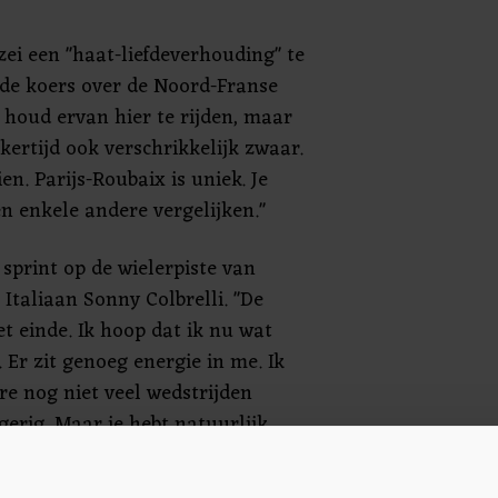
zei een "haat-liefdeverhouding" te
de koers over de Noord-Franse
k houd ervan hier te rijden, maar
ijkertijd ook verschrikkelijk zwaar.
ien. Parijs-Roubaix is uniek. Je
n enkele andere vergelijken."
 sprint op de wielerpiste van
Italiaan Sonny Colbrelli. "De
t einde. Ik hoop dat ik nu wat
 Er zit genoeg energie in me. Ik
re nog niet veel wedstrijden
erig. Maar je hebt natuurlijk
g."