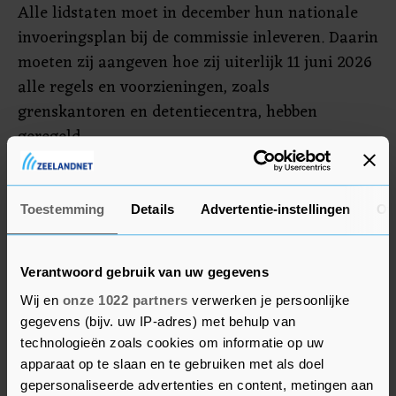
Alle lidstaten moet in december hun nationale
invoeringsplan bij de commissie inleveren. Daarin
moeten zij aangeven hoe zij uiterlijk 11 juni 2026
alle regels en voorzieningen, zoals
grenskantoren en detentiecentra, hebben
geregeld.
Doorreizen
Toestemming
Details
Advertentie-instellingen
Ov
Van der Burg vindt dat de Europese Commissie
ervoor moet zorgen dat vooral ook de landen
Verantwoord gebruik van uw gegevens
"die wat kritischer kijken naar het pact" op tijd
klaar zijn. "Daar moet de commissie bovenop
Wij en
onze 1022 partners
verwerken je persoonlijke
gegevens (bijv. uw IP-adres) met behulp van
zitten."
technologieën zoals cookies om informatie op uw
apparaat op te slaan en te gebruiken met als doel
Landen die treuzelen of achterblijven, moeten
gepersonaliseerde advertenties en content, metingen aan