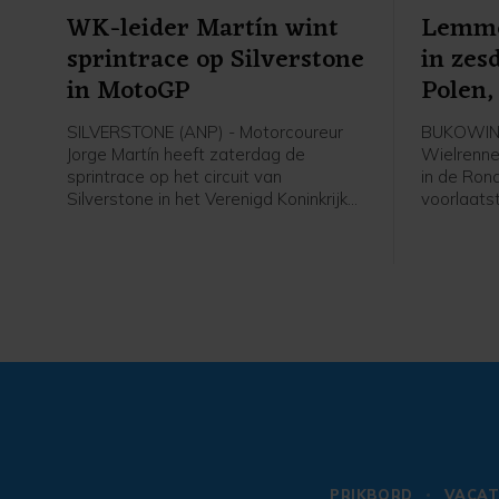
WK-leider Martín wint
Lemmen
sprintrace op Silverstone
in zes
in MotoGP
Polen,
SILVERSTONE (ANP) - Motorcoureur
BUKOWIN
Jorge Martín heeft zaterdag de
Wielrenne
sprintrace op het circuit van
in de Ron
Silverstone in het Verenigd Koninkrijk
voorlaats
gewonnen. De Spaanse leider in de
Nederland
MotoGP bleef op zijn Aprilia de
zag zijn 
Japanner Ai Ogura voor. De Italiaan
Barré in 
Marco Bezzecchi werd derde.
kilometer 
rijden. De
(Astana) f
nieuwe le
Brenner (
derde.
PRIKBORD
VACAT