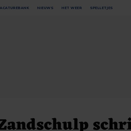
ACATUREBANK
NIEUWS
HET WEER
SPELLETJES
Zandschulp schri