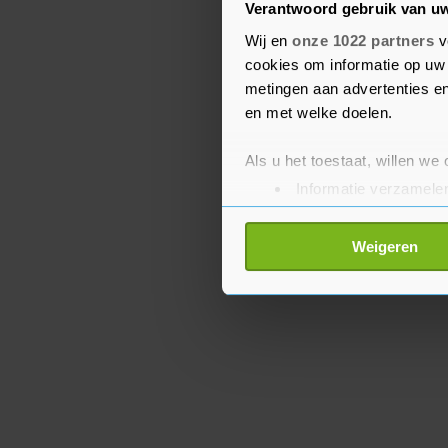
Verantwoord gebruik van u
Voinea uit Roemenië en
Aynaoui zich op Roland G
Wij en
onze 1022 partners
v
cookies om informatie op uw 
vierde ronde. Alleen Voi
metingen aan advertenties en
laatste acht.
en met welke doelen.
Als u het toestaat, willen we
Informatie verzamelen
Uw apparaat identific
Lees meer over hoe uw perso
Weigeren
toestemming op elk moment wi
Met cookies werkt onze websi
ons cookiebeleid bekijken en 