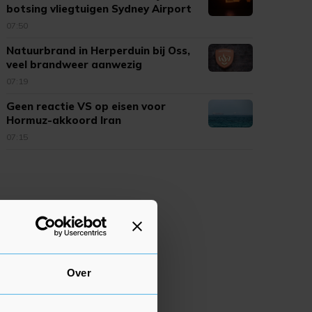
botsing vliegtuigen Sydney Airport
07:50
Natuurbrand in Herperduin bij Oss,
veel brandweer aanwezig
07:19
Geen reactie VS op eisen voor
Hormuz-akkoord Iran
07:15
Over