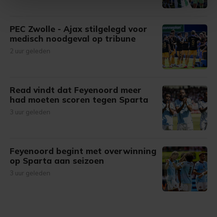
Met cookies werkt onze website beter en wordt jouw
PEC Zwolle - Ajax stilgelegd voor
bezoek makkelijker en persoonlijker. Op
medisch noodgeval op tribune
onze cookiepagina kun je ons cookiebeleid bekijken en je
2 uur geleden
gemaakte keuze altijd wijzigen of intrekken.
Read vindt dat Feyenoord meer
had moeten scoren tegen Sparta
3 uur geleden
Feyenoord begint met overwinning
op Sparta aan seizoen
3 uur geleden