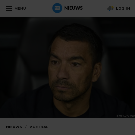
MENU
LOG IN
NIEUWS
/
VOETBAL