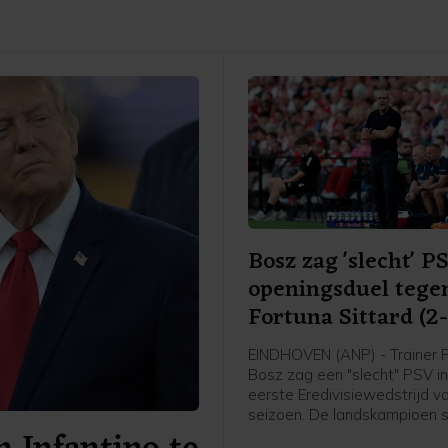
Bosz zag 'slecht' P
openingsduel tege
Fortuna Sittard (2-
EINDHOVEN (ANP) - Trainer 
Bosz zag een "slecht" PSV i
eerste Eredivisiewedstrijd v
seizoen. De landskampioen 
mede door een laat doelpun