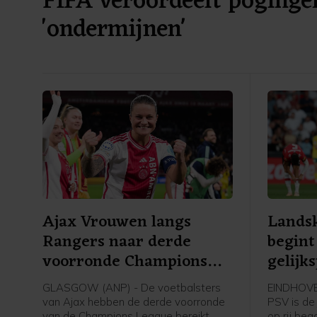
FIFA veroordeelt pogingen
'ondermijnen'
Ajax Vrouwen langs
Lands
Rangers naar derde
begint
voorronde Champions
gelijk
League
GLASGOW (ANP) - De voetbalsters
EINDHOVE
van Ajax hebben de derde voorronde
PSV is de 
van de Champions League bereikt.
op rij be