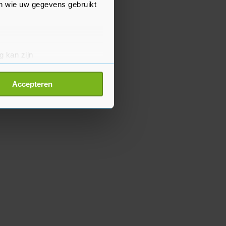
en wie uw gegevens gebruikt
g kan zijn
erprinting)
t
detailgedeelte
in. U kunt uw
Accepteren
p onze cookiepagina kun je