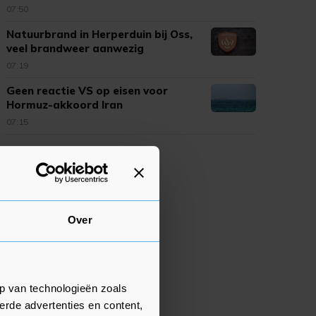
07:50
Natuurbrand in Herperduin bij Oss,
veel brandweer aanwezig
07:19
Geen reactie VS op eisen voor
Hormuz-akkoord Iran
07:15
Over
p van technologieën zoals
erde advertenties en content,