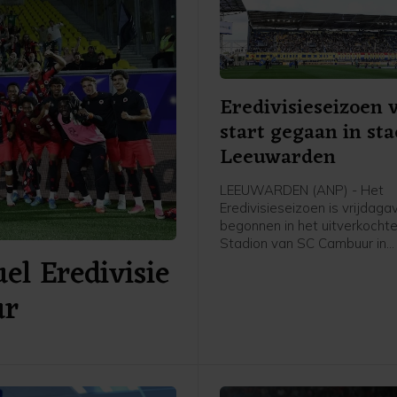
Eredivisieseizoen 
start gegaan in st
Leeuwarden
LEEUWARDEN (ANP) - Het
Eredivisieseizoen is vrijdag
begonnen in het uitverkochte
Stadion van SC Cambuur in
el Eredivisie
Leeuwarden. Het gepromov
Cambuur ontvangt Excelsior 
ur
twee jaar geleden geopende