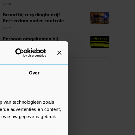
07:40
Brand bij recyclingbedrijf
Rotterdam onder controle
07:25
Persoon omgekomen bij
schietincident in Den Haag
04:07
Over
p van technologieën zoals
erde advertenties en content,
en wie uw gegevens gebruikt