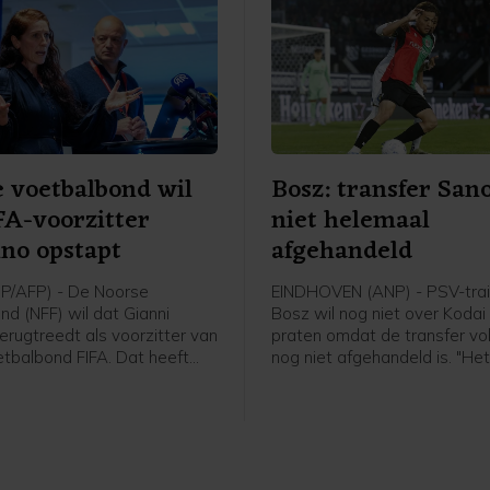
 voetbalbond wil
Bosz: transfer San
FA-voorzitter
niet helemaal
ino opstapt
afgehandeld
P/AFP) - De Noorse
EINDHOVEN (ANP) - PSV-trai
nd (NFF) wil dat Gianni
Bosz wil nog niet over Koda
terugtreedt als voorzitter van
praten omdat de transfer v
tbalbond FIFA. Dat heeft
nog niet afgehandeld is. "Het
 Lise Klaveness, al jaren een
niet helemaal rond. Zolang hij
ste critici van de FIFA-baas,
speler is, praat ik niet over h
 een bijeenkomst van de
Peter Bosz in aanloop naar 
nde partijen uit het Noorse
wedstrijd van PSV zaterdag 
tegen Fortuna Sittard.