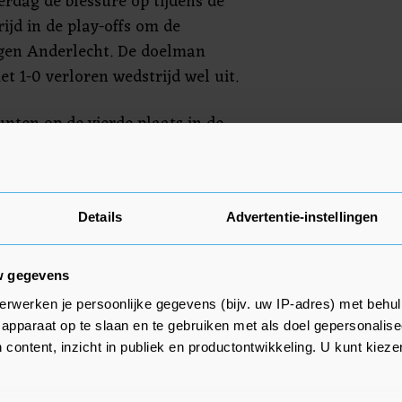
erdag de blessure op tijdens de
ijd in de play-offs om de
egen Anderlecht. De doelman
t 1-0 verloren wedstrijd wel uit.
nten op de vierde plaats in de
on heeft 9 punten meer en komt
gen Genk. Antwerp speelt op 9
 de finale van de Belgische
Details
Advertentie-instellingen
w gegevens
erwerken je persoonlijke gegevens (bijv. uw IP-adres) met behul
apparaat op te slaan en te gebruiken met als doel gepersonalise
 content, inzicht in publiek en productontwikkeling. U kunt kiez