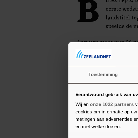
B
utez liep zat
eerste wedstr
landstitel t
speelde de me
Antwerp staat met 26 pu
play-offs. Koploper Uni
maandag nog in actie te
mei tegen Union ook nog
Toestemming
beker.
Verantwoord gebruik van u
Wij en
onze 1022 partners
v
cookies om informatie op uw 
metingen aan advertenties en
en met welke doelen.