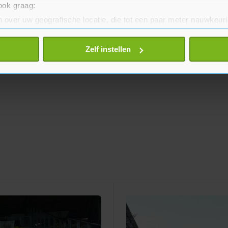
 ook graag:
 over uw geografische locatie, die tot een paar meter nauwkeuri
eren door het actief te scannen op specifieke eigenschappen (fing
onlijke gegevens worden verwerkt en stel uw voorkeuren in he
Zelf instellen
jzigen of intrekken in de Cookieverklaring.
te beter en wordt jouw bezoek makkelijker en persoonlijker. O
je gemaakte keuze altijd wijzigen of intrekken.