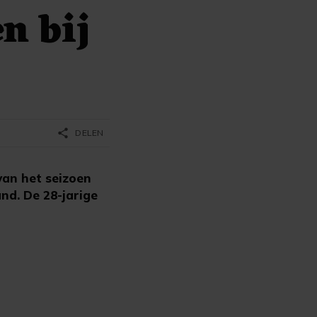
n bij
share
DELEN
an het seizoen
nd. De 28-jarige