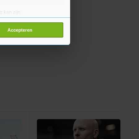
g kan zijn
erprinting)
t
detailgedeelte
in. U kunt uw
Accepteren
p onze cookiepagina kun je