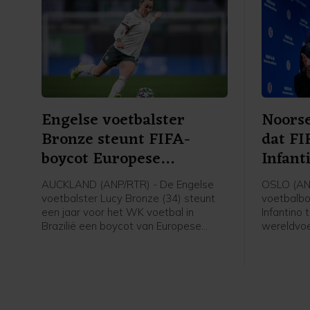
Engelse voetbalster
Noorse
Bronze steunt FIFA-
dat FI
boycot Europese
Infant
speelsters
AUCKLAND (ANP/RTR) - De Engelse
OSLO (AN
voetbalster Lucy Bronze (34) steunt
voetbalbo
een jaar voor het WK voetbal in
Infantino 
Brazilië een boycot van Europese
wereldvoe
speelsters van FIFA-competities.
voorzitter
Daarmee schaart de speelster van
van de fel
Chelsea zich achter het verzet van de
gezegd na
UEFA tegen FIFA-voorzitter Gianni
verschille
Infantino. "Ik denk dat Europese
voetbal.
speelsters zullen vasthouden aan hun