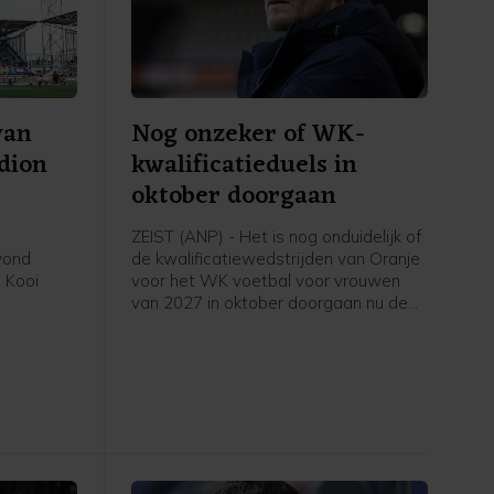
van
Nog onzeker of WK-
adion
kwalificatieduels in
oktober doorgaan
ZEIST (ANP) - Het is nog onduidelijk of
avond
de kwalificatiewedstrijden van Oranje
 Kooi
voor het WK voetbal voor vrouwen
van 2027 in oktober doorgaan nu de
eerde
UEFA een boycot heeft afgekondigd
in het
van FIFA-competities. Voor het elftal
 stadion.
van bondscoach Arjan Veurink staat
op 9 en 13 oktober een dubbele
ontmoeting met Hongarije op het
programma. Volgens de KNVB
onderzoekt de UEFA de komende tijd
of de duels door zullen gaan.