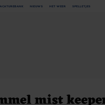
ACATUREBANK
NIEUWS
HET WEER
SPELLETJES
mmel mist keepe