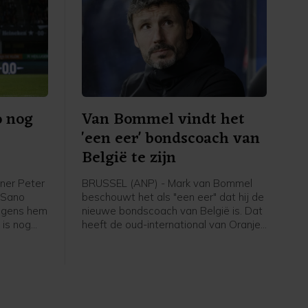
o nog
Van Bommel vindt het
'een eer' bondscoach van
België te zijn
ner Peter
BRUSSEL (ANP) - Mark van Bommel
i Sano
beschouwt het als "een eer" dat hij de
olgens hem
nieuwe bondscoach van België is. Dat
 is nog
heeft de oud-international van Oranje
 niet mijn
gezegd bij zijn presentatie bij de
em", zei
Belgische voetbalbond. "Ik ben heel
de eerste
erg blij dat ik hier zit. Deze uitdaging
thuis
past bij mij", zei de 49-jarige Van
Bommel. "Dit is een baan die iedereen
wil. Ik heb er ook niet over getwijfeld."