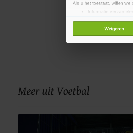
Als u het toestaat, willen we
Informatie verzamelen
Uw apparaat identific
Lees meer over hoe uw perso
Weigeren
toestemming op elk moment wi
Met cookies werkt onze websi
ons cookiebeleid bekijken en 
Meer uit Voetbal