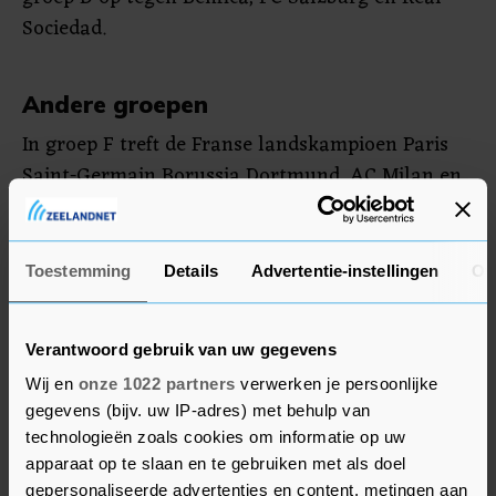
Sociedad.
Andere groepen
In groep F treft de Franse landskampioen Paris
Saint-Germain Borussia Dortmund, AC Milan en
Newcastle United. Bij de Duitsers speelt Donyell
Malen, bij Milan Tijjani Reijnders en bij Newcastle
Sven Botman.
Toestemming
Details
Advertentie-instellingen
Ov
In groep C neemt debutant FC Union Berlin het
Verantwoord gebruik van uw gegevens
met Danilho Doekhi en Sheraldo Becker op tegen
de Italiaanse kampioen Napoli, Real Madrid en
Wij en
onze 1022 partners
verwerken je persoonlijke
gegevens (bijv. uw IP-adres) met behulp van
SC Braga.
technologieën zoals cookies om informatie op uw
apparaat op te slaan en te gebruiken met als doel
gepersonaliseerde advertenties en content, metingen aan