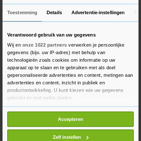
Toestemming
Details
Advertentie-instellingen
Ov
Verantwoord gebruik van uw gegevens
Wij en
onze 1022 partners
verwerken je persoonlijke
gegevens (bijv. uw IP-adres) met behulp van
technologieën zoals cookies om informatie op uw
apparaat op te slaan en te gebruiken met als doel
gepersonaliseerde advertenties en content, metingen aan
advertenties en content, inzicht in publiek en
productontwikkeling. U kunt kiezen wie uw gegevens
gebruikt en met welke doelen.
Als u het toestaat, willen we ook graag:
Accepteren
Informatie verzamelen over uw geografische
locatie, die tot een paar meter nauwkeurig kan zijn
Meer uit Sport
Uw apparaat identificeren door het actief te
Zelf instellen