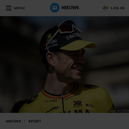
MENU
LOG IN
NIEUWS
/
SPORT