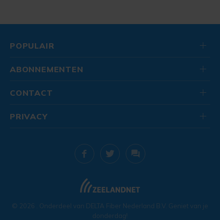
POPULAIR
ABONNEMENTEN
CONTACT
PRIVACY
© 2026
. Onderdeel van
DELTA Fiber Nederland B.V.
Geniet van je
donderdag!