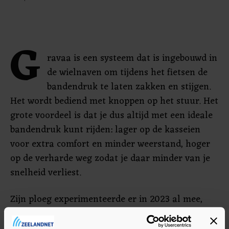
G
ravaa is een systeem dat is ingebouwd in
de wielnaven om tijdens het fietsen de
bandendruk te laten zakken en stijgen.
Het wordt bediend met knoppen op het stuur. Het
grote voordeel is dat je dus altijd met een ideale
bandendruk kunt rijden: lager op de kasseien
voor extra comfort en minder weerstand, hoger
op de verharde weg zodat je daar minder van je
snelheid verliest.
Zijn ploeg experimenteerde er in 2023 al mee,
maar toen wilde Van Aert er nog niet aan.