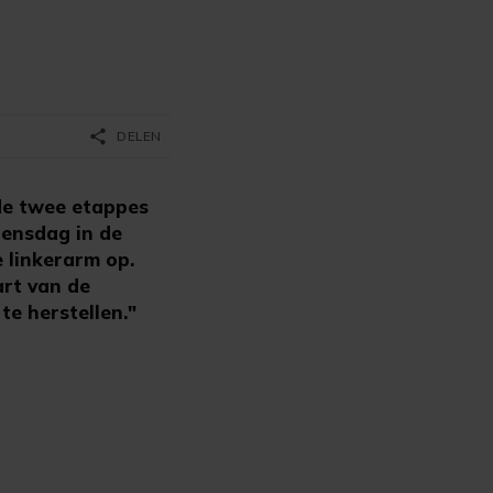
share
DELEN
de twee etappes
oensdag in de
 linkerarm op.
art van de
e herstellen."