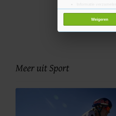
Informatie verzamelen
Uw apparaat identific
Lees meer over hoe uw perso
Weigeren
toestemming op elk moment wi
Met cookies werkt onze websi
ons cookiebeleid bekijken en 
Meer uit Sport