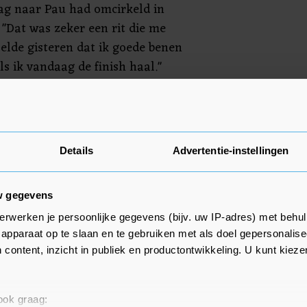
dag naar Pau had omcirkeld in
 "Dat was zeker een rit die me
voelde gisteren dat ik goede benen
als ik vandaag de finish haal."
 al uitgewezen dat er geen
 "Het was wel gezwollen en het
 wel", aldus Van Aert.
Details
Advertentie-instellingen
w gegevens
erwerken je persoonlijke gegevens (bijv. uw IP-adres) met behul
apparaat op te slaan en te gebruiken met als doel gepersonalise
 content, inzicht in publiek en productontwikkeling. U kunt kiez
 ook graag: