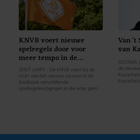
KNVB voert nieuwe
Van 't
spelregels door voor
van K
meer tempo in de
ASTANA (A
wedstrijd
de nieuw
ZEIST (ANP) - De KNVB voert bij de
Kazachsta
start van het nieuwe seizoen in de
Kazachsta
Eredivisie verschillende
62-jarige
spelregelwijzigingen in die erop gericht
internatio
zijn het tempo in de wedstrijden te
meldde de
verhogen. Het zijn aanpassingen in de
spelregels van de internationale
spelregelorganisatie IFAB, die de FIFA
ook al had doorgevoerd tijdens het
WK voetbal in juni.