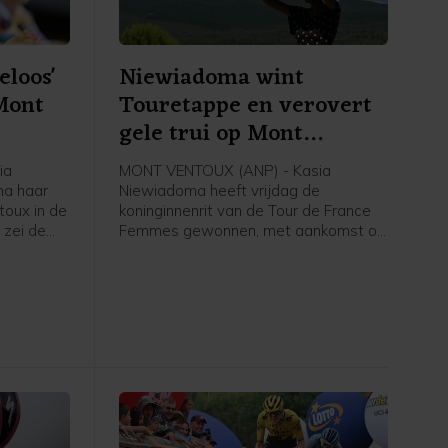
eloos'
Niewiadoma wint
Mont
Touretappe en verovert
gele trui op Mont
Ventoux
ia
MONT VENTOUX (ANP) - Kasia
na haar
Niewiadoma heeft vrijdag de
oux in de
koninginnenrit van de Tour de France
 zei de
Femmes gewonnen, met aankomst op
jdag na
de Mont Ventoux. De Poolse renster
van Canyon//Sram reed solo naar de
erste
overwinning op de bekende berg, ruim
nnares van
voor Demi Vollering. De Nederlandse
werd tweede op 1.16 minuut. De
Italiaanse Longo Borghini werd derde
op 1.42.