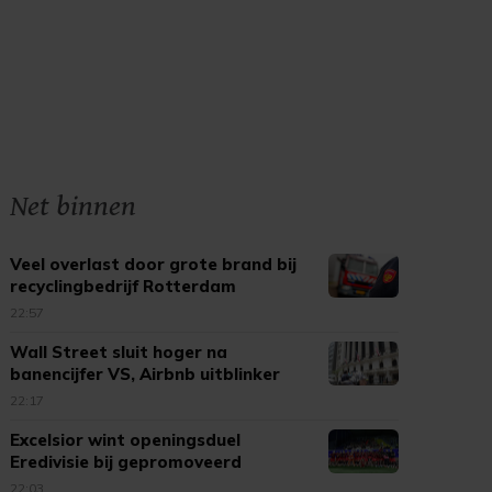
Net binnen
Veel overlast door grote brand bij
recyclingbedrijf Rotterdam
22:57
Wall Street sluit hoger na
banencijfer VS, Airbnb uitblinker
22:17
Excelsior wint openingsduel
Eredivisie bij gepromoveerd
Cambuur
22:03