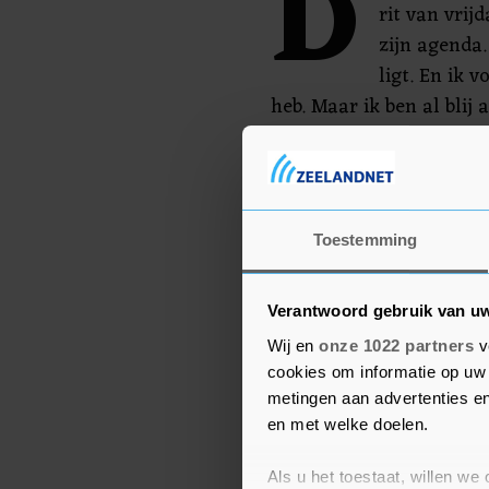
D
rit van vrij
zijn agenda.
ligt. En ik 
heb. Maar ik ben al blij 
Onderzoek had woensdag
sprake was van breuken.
doet zeer, maar het gaat
Toestemming
Verantwoord gebruik van u
Wij en
onze 1022 partners
v
cookies om informatie op uw 
metingen aan advertenties en
en met welke doelen.
Als u het toestaat, willen we