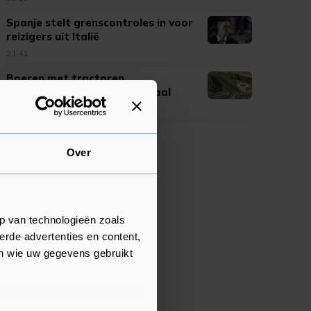
Spanje stelt grenscontroles in voor
reizigers uit Italië
21:41
Boeren met tractoren
demonstreren in Maas en Waal
20:51
Over
p van technologieën zoals
erde advertenties en content,
en wie uw gegevens gebruikt