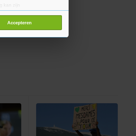
g kan zijn
erprinting)
t
detailgedeelte
in. U kunt uw
Accepteren
p onze cookiepagina kun je