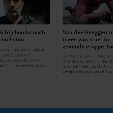
 Schip bondscoach
Van der Breggen n
azachstan
meer van start in
zevende etappe To
NP) - John van 't Schip is
e bondscoach van
LA VOULTE-SUR-RHÔNE (AN
n. De voetbalbond van
Wielrenster Anna van der B
n (KFF) presenteerde de
gaat niet meer van start in 
 Nederlandse oud-
zevende etappe van de Tour
nal en trainer vrijdag, zo
France Femmes. Haar ploeg
 bond op social media.
Protime meldt dat de 36-jari
de Tour verlaat en rust neem