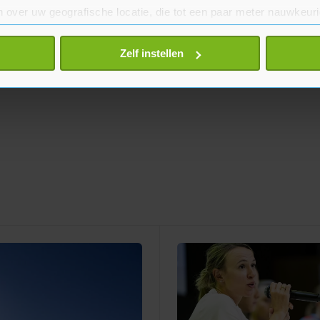
 over uw geografische locatie, die tot een paar meter nauwkeuri
eren door het actief te scannen op specifieke eigenschappen (fing
onlijke gegevens worden verwerkt en stel uw voorkeuren in he
Zelf instellen
jzigen of intrekken in de Cookieverklaring.
te beter en wordt jouw bezoek makkelijker en persoonlijker. O
je gemaakte keuze altijd wijzigen of intrekken.