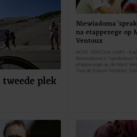
Niewiadoma 'sprak
na etappezege op 
Ventoux
MONT VENTOUX (ANP) - Kas
Niewiadoma is "sprakeloos" 
etappezege op de Mont Vent
Tour de France Femmes. Dat
a tweede plek
Poolse van Canyon//Sram vri
afloop van de etappe in het
flashinterview. Het was de e
etappezege voor de Tourwi
2024.