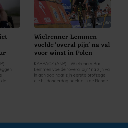
iet
Wielrenner Lemmen
voelde 'overal pijn' na val
ur
voor winst in Polen
P) -
KARPACZ (ANP) - Wielrenner Bart
reggen
Lemmen voelde "overal pijn" na zijn val
de
in aanloop naar zijn eerste profzege,
 de
die hij donderdag boekte in de Ronde
 SD Worx-
van Polen. Dat heeft de Nederlander
ge renster
laten weten in een reactie via zijn
t.
ploeg Visma - Lease a Bike. De 30-
jarige Lemmen kwam ten val maar
won de etappe en nam de leiding in
het algemeen klassement over.