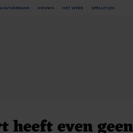
ACATUREBANK
NIEUWS
HET WEER
SPELLETJES
t heeft even gee