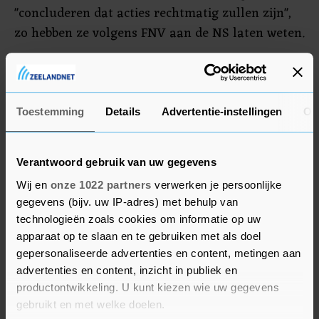
"concluderen dat acties rechtmatig zullen zijn",
zo hebben ze volgens FNV aan de NS laten weten.
Deur staat open
Een NS-woordvoerder zegt dat de deur wat het
Toestemming
Details
Advertentie-instellingen
Ov
spoorbedrijf betreft nog altijd openstaat voor
gesprekken. Of er een rechtszaak komt, kon hij
Verantwoord gebruik van uw gegevens
nog niet zeggen. Daarvoor wil de NS eerst goed
nagaan wat er precies in de verklaringen van de
Wij en
onze 1022 partners
verwerken je persoonlijke
gegevens (bijv. uw IP-adres) met behulp van
vakbonden staat. "Voor ons is nu is het
technologieën zoals cookies om informatie op uw
belangrijkste dat we weer om tafel gaan."
apparaat op te slaan en te gebruiken met als doel
gepersonaliseerde advertenties en content, metingen aan
Een van de belangrijkste eisen van de vakbonden
advertenties en content, inzicht in publiek en
is de invoering van de automatische
productontwikkeling. U kunt kiezen wie uw gegevens
prijscompensatie (APC) voor alle salarissen. Die
gebruikt en met welke doelen.