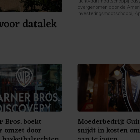
luchtvaartmaatschappij eas
overgenomen door de Amer
investeringsmaatschappij Ap
voor datalek
Global Management voor ee
van 5,7 miljard pond, omger
6,6 miljard euro. Apollo betaa
pond per aandeel in contant
easyJet.
 Bros. boekt
Moederbedrijf Gui
r omzet door
snijdt in kosten om
s basketbalrechten
aan te jagen