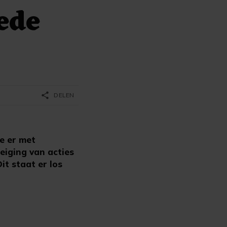
ede
share
DELEN
e er met
eiging van acties
t staat er los