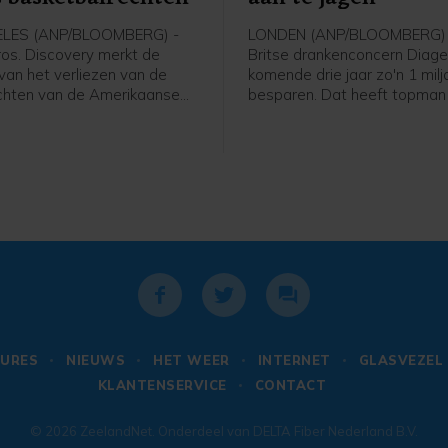
LES (ANP/BLOOMBERG) -
LONDEN (ANP/BLOOMBERG) 
os. Discovery merkt de
Britse drankenconcern Diag
van het verliezen van de
komende drie jaar zo'n 1 milj
chten van de Amerikaanse
besparen. Dat heeft topma
ompetitie en het uitblijven
Lewis van het bedrijf achter
 filmsucces. Het
als Guinness, Smirnoff en Joh
rijf van onder meer HBO,
Walker bekendgemaakt. Lew
N heeft het afgelopen
voorspelt groei voor de disti
minder omzet geboekt dan in
richt zich op herstel op de N
periode een jaar geleden.
Amerikaanse markt.
URES
NIEUWS
HET WEER
INTERNET
GLASVEZEL
KLANTENSERVICE
CONTACT
© 2026
ZeelandNet
. Onderdeel van
DELTA Fiber Nederland B.V.