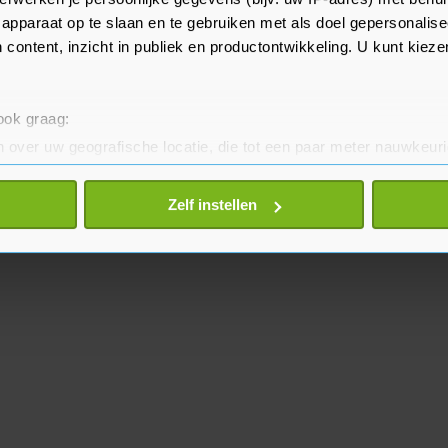
apparaat op te slaan en te gebruiken met als doel gepersonalise
 content, inzicht in publiek en productontwikkeling. U kunt kiez
 ook graag:
 over uw geografische locatie, die tot een paar meter nauwkeuri
eren door het actief te scannen op specifieke eigenschappen (fing
onlijke gegevens worden verwerkt en stel uw voorkeuren in he
Zelf instellen
jzigen of intrekken in de Cookieverklaring.
te beter en wordt jouw bezoek makkelijker en persoonlijker. O
je gemaakte keuze altijd wijzigen of intrekken.