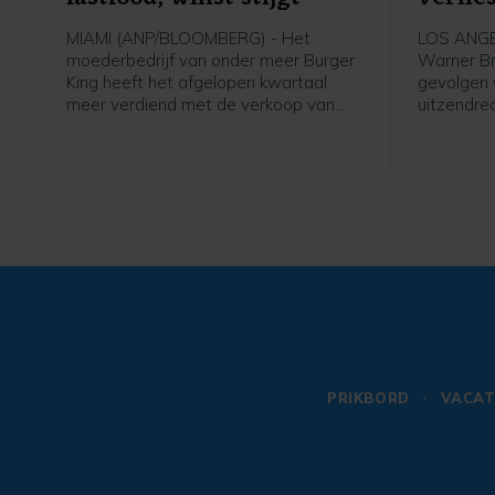
MIAMI (ANP/BLOOMBERG) - Het
LOS ANGE
moederbedrijf van onder meer Burger
Warner Br
King heeft het afgelopen kwartaal
gevolgen 
meer verdiend met de verkoop van
uitzendre
Whoppers en ander fastfood van zijn
basketbalc
ketens. Het bedrijf, Restaurant Brands
van groot
International (RBI), boekte in de eerste
moederbed
helft van dit jaar meer omzet en winst,
TNT en CN
mede door goede resultaten bij
kwartaal 
Burger King.
dezelfde 
PRIKBORD
VACAT