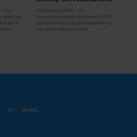
- Het
DEN HAAG (ANP) - De
eo gaat de
Kansspelautoriteit (Ksa) heeft TOTO
ard dollar
Winkel en Betcity aangesproken op
n Dave
een overtreding van het
 merken
rolmodellenverbod. In beide gevallen
nnie
maakten de aanbieders volgens de
is
Ksa gebruik van herkenbare
lleerder en
verwijzingen naar bekende
oord-
beroepsvoetballers. Eerder werd
aanbieder TonyBet voor hetzelfde
vergrijp aangesproken.
TV
MOBIEL