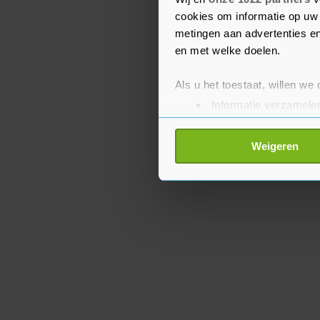
van KLM.
cookies om informatie op uw 
metingen aan advertenties en
en met welke doelen.
Als u het toestaat, willen we
Informatie verzamelen
Uw apparaat identific
Lees meer over hoe uw perso
Weigeren
toestemming op elk moment wi
Met cookies werkt onze websi
ons cookiebeleid bekijken en 