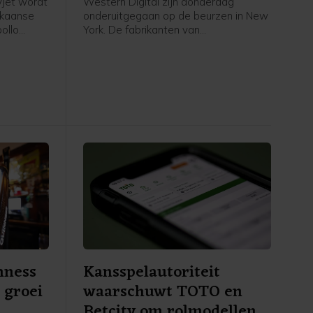
yJet wordt
Western Digital zijn donderdag
ikaanse
onderuitgegaan op de beurzen in New
ollo
York. De fabrikanten van
n bedrag
geheugenchips en
ekend ruim
dataopslagapparatuur deden
lt 7,15
afgelopen kwartaal opnieuw goede
en voor
zaken door de sterke groei van
datacenters voor kunstmatige
intelligentie (AI). De vooruitzichten van
beide bedrijven voor het huidige
kwartaal voldeden echter niet aan de
hoge marktverwachtingen. Sandisk
zakte 13 procent en Western Digital
raakte 19 procent kwijt. Beide
aandelen zijn dit jaar hard gestegen
door de AI-opmars.
nness
Kansspelautoriteit
 groei
waarschuwt TOTO en
Betcity om rolmodellen