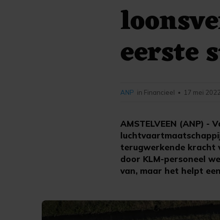
loonsv
eerste s
ANP
in Financieel
17 mei 2022
•
AMSTELVEEN (ANP) - Va
luchtvaartmaatschappij
terugwerkende kracht va
door KLM-personeel weg
van, maar het helpt een