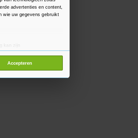
erde advertenties en content,
en wie uw gegevens gebruikt
g kan zijn
erprinting)
t
detailgedeelte
in. U kunt uw
Accepteren
p onze cookiepagina kun je