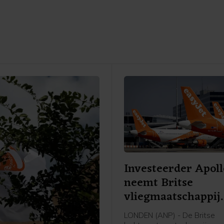
Investeerder Apoll
neemt Britse
vliegmaatschappij
easyJet over
LONDEN (ANP) - De Britse