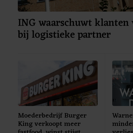
ING waarschuwt klanten 
bij logistieke partner
Moederbedrijf Burger
Warner
King verkoopt meer
minde
fastfood, winst stijgt
verlie